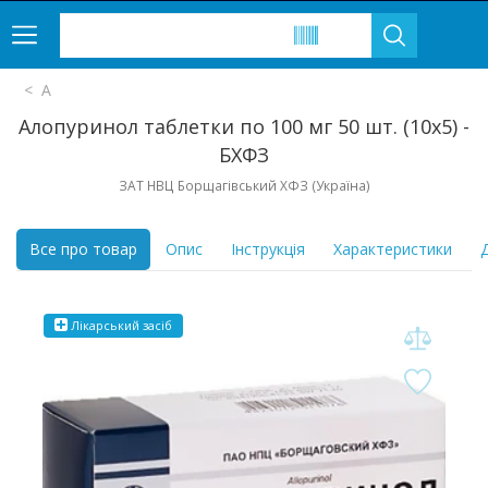
А
Алопуринол таблетки по 100 мг 50 шт. (10х5) -
БХФЗ
ЗАТ НВЦ Борщагівський ХФЗ (Україна)
Все про товар
Опис
Інструкція
Характеристики
Д
Лікарський засіб