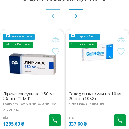
Лікарський засіб
Лікарський засіб
24 шт. в 15 аптеках
13 шт. в 9 аптеках
Лірика капсули по 150 мг
Селофен капсули по 10 мг
56 шт. (14х4)
20 шт. (10х2)
Пфайзер Менюфекчуринг Дойчленд ГмбХ
Адамед Фарма С.А. (Польща)
(Німеччина)
від
від
1295.60 ₴
337.60 ₴