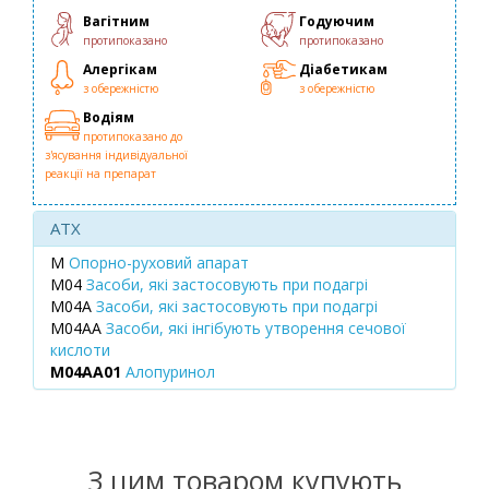
Вагітним
Годуючим
протипоказано
протипоказано
Алергікам
Діабетикам
з обережністю
з обережністю
Водіям
протипоказано до
з'ясування індивідуальної
реакції на препарат
ATX
M
Опорно-руховий апарат
M04
Засоби, які застосовують при подагрі
M04A
Засоби, які застосовують при подагрі
M04AA
Засоби, які інгібують утворення сечової
кислоти
M04AA01
Алопуринол
З цим товаром купують