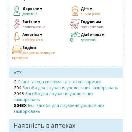
Дорослим
Дітям
дозволено
з 14-ти років
Вагітним
Годуючим
протипоказано
протипоказано
Алергікам
Діабетикам
з обережністю
дозволено
Водіям
досліджень впливу не
проводили
ATX
G
Сечостатева система та статеві гормони
G04
Засоби для лікування урологічних захворювань
G04B
Засоби для лікування урологічних
захворювань
G04BX
Інші засоби для лікування урологічних
захворювань
Наявність в аптеках