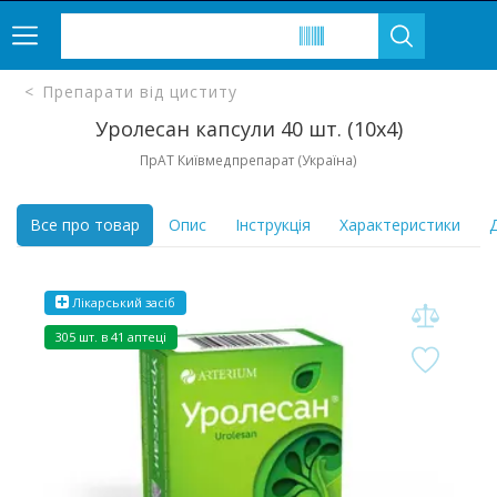
Препарати від циститу
Уролесан капсули 40 шт. (10х4)
ПрАТ Київмедпрепарат (Україна)
Все про товар
Опис
Інструкція
Характеристики
Д
Лікарський засіб
305 шт. в 41 аптеці