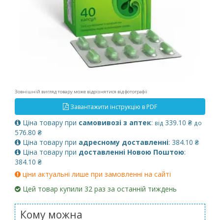
Зовнішній вигляд товару може відрізнятися від фотографії
Завантажити інструкцію в PDF
Ціна товару при
самовивозі з аптек
:
339.10 ₴
від
до
576.80 ₴
Ціна товару при
адресному доставленні
: 384.10 ₴
Ціна товару при
доставленні Новою Поштою
:
384.10 ₴
ціни актуальні лише при замовленні на сайті
Цей товар купили 32 раз за останній тиждень
Кому можна