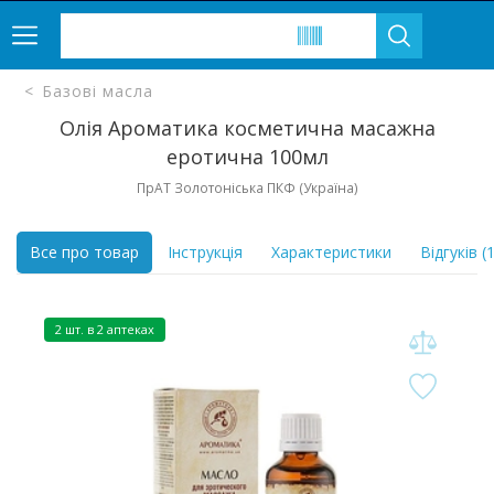
Базові масла
Олія Ароматика косметична масажна
еротична 100мл
ПрАТ Золотоніська ПКФ (Україна)
Все про товар
Інструкція
Характеристики
Відгуків (1
2 шт. в 2 аптеках