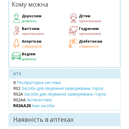
Кому можна
Дорослим
Дітям
дозволено
протипоказано
Вагітним
Годуючим
протипоказано
протипоказано
Алергікам
Діабетикам
з обережністю
з обережністю
Водіям
дозволено
ATX
R
Респіраторна система
R02
Засоби для лікування захворювань горла
R02A
Засоби для лікування захворювань горла
R02AA
Антисептики
R02AA20
Інші засоби
Наявність в аптеках