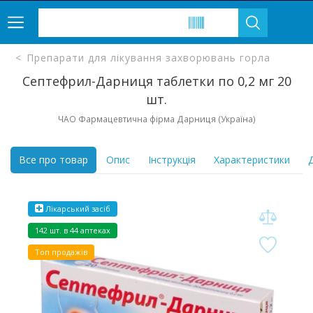
Препарати для лікування захворювань горла
Септефрил-Дарниця таблетки по 0,2 мг 20
шт.
ЧАО Фармацевтична фірма Дарниця (Україна)
Все про товар
Опис
Інструкція
Характеристики
Д
Лікарський засіб
142 шт. в 44 аптеках
Топ продажів