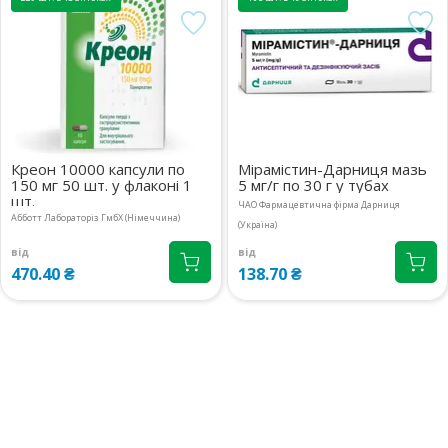
вул.Київська, 1В
47.90 ₴
08:00-21:00
маршрут
Київська обл., м.Бровари,
16 шт.
вул.Київська, 243 прим.14
44.70 ₴
08:00-21:00
маршрут
м.Київ, вул.Кловський узвіз, 14/24
2 шт.
08:00-20:00
маршрут
Креон 10000 капсули по
Мірамістин-Дарниця мазь
47.90 ₴
150 мг 50 шт. у флаконі 1
5 мг/г по 30 г у тубах
шт.
ЧАО Фармацевтична фірма Дарниця
м.Київ, вул.Драгоманова, 38А
6 шт.
Абботт Лабораторіз ГмбХ (Німеччина)
(Україна)
08:00-20:00
маршрут
47.90 ₴
від
від
470.40 ₴
138.70 ₴
м.Київ, вул.Левка Лук`яненко
3 шт.
(Тимошенко), 18
44.70 ₴
08:00-21:00
маршрут
м.Київ, вул.Ревуцького, 9
2 шт.
08:00-21:00
маршрут
44.70 ₴
м.Київ, вул.Ахматової Анни, 9/18
2 шт.
09:00-19:00
маршрут