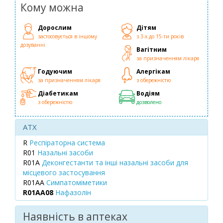
Кому можна
Дорослим
Дітям
застосовується в іншому
з 3-х до 15-ти років
дозуванні
Вагітним
за призначенням лікаря
Годуючим
Алергікам
за призначенням лікаря
з обережністю
Діабетикам
Водіям
з обережністю
дозволено
ATX
R
Респіраторна система
R01
Назальні засоби
R01A
Деконгестанти та інші назальні засоби для
місцевого застосування
R01AA
Симпатоміметики
R01AA08
Нафазолін
Наявність в аптеках