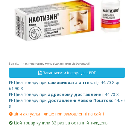
Зовнішній вигляд товару може відрізнятися від фотографії
Завантажити інструкцію в PDF
Ціна товару при
самовивозі з аптек
:
44.70 ₴
від
до
61.90 ₴
Ціна товару при
адресному доставленні
: 44.70 ₴
Ціна товару при
доставленні Новою Поштою
: 44.70
₴
ціни актуальні лише при замовленні на сайті
Цей товар купили 32 раз за останній тиждень