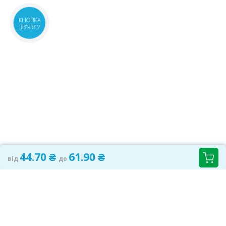
Київська обл., с.Чайки,
3 шт.
вул.Лобановського Валерія, 35
КНОПКА
47.90 ₴
ЗВ'ЯЗКУ
корп.2
08:00-21:00
маршрут
Київська обл., м.Українка,
6 шт.
вул.Юності, 1Б
44.70 ₴
08:00-21:00
маршрут
м.Київ, вул.Л.Руденко, 11Б
16 шт.
08:00-21:00
маршрут
47.50 ₴
м.Київ, вул.Мстислава Скрипника,
2 шт.
40
44.70 ₴
08:00-21:00
маршрут
44.70 ₴
61.90 ₴
від
до
м.Київ, вул.Преображенська, 8Б
2 шт.
08:00-21:00
маршрут
44.70 ₴
Київська обл., м.Українка,
2 шт.
вул.Юності, 6В
44.70 ₴
07:00-21:00
маршрут