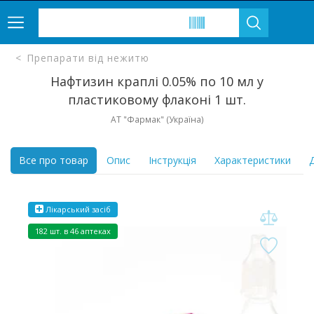
Препарати від нежитю
Нафтизин краплі 0.05% по 10 мл у
пластиковому флаконі 1 шт.
АТ "Фармак" (Україна)
Все про товар
Опис
Інструкція
Характеристики
Д
Лікарський засіб
182 шт. в 46 аптеках