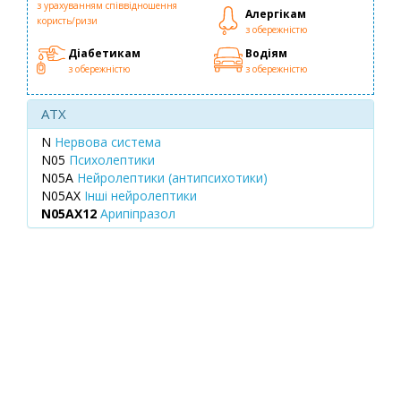
з урахуванням співвідношення
Алергікам
користь/ризи
з обережністю
Діабетикам
Водіям
з обережністю
з обережністю
ATX
N
Нервова система
N05
Психолептики
N05A
Нейролептики (антипсихотики)
N05AX
Інші нейролептики
N05AX12
Арипіпразол