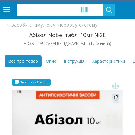
Засоби стимулюючі нервову систему
Абізол Nobel табл. 10мг №28
НОБЕЛ ІЛАЧ САНАЇ ВЕ ТІДЖАРЕТ А.Ш. (Туреччина)
Все про товар
Опис
Інструкція
Характеристики
Д
Лікарський засіб