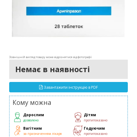
Зовнішній вигляд товару може відрізнятися від фотографії
Немає в наявності
Завантажити інструкцію в PDF
Кому можна
Дорослим
Дітям
дозволено
протипоказано
Вагітним
Годуючим
за призначенням лікаря
протипоказано