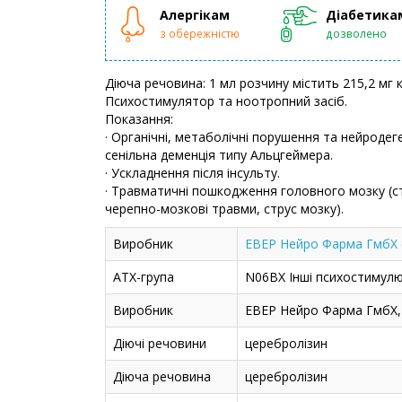
Алергікам
Діабетика
з обережністю
дозволено
Діюча речовина: 1 мл розчину містить 215,2 мг
Психостимулятор та ноотропний засіб.
Показання:
· Органічні, метаболічні порушення та нейроде
сенільна деменція типу Альцгеймера.
· Ускладнення після інсульту.
· Травматичні пошкодження головного мозку (ст
черепно-мозкові травми, струс мозку).
Виробник
ЕВЕР Нейро Фарма ГмбХ (
АТХ-група
N06BX Інші психостимулю
Виробник
ЕВЕР Нейро Фарма ГмбХ, 
Діючі речовини
церебролізин
Діюча речовина
церебролізин