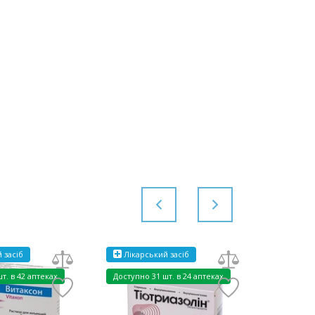
м.Київ,
1 шт.
1901.70 ₴
бул.Кольцова, 9
08:00-21:00
маршрут
м.Київ,
Доставимо
1680 ₴
вул.Іоанна
до 3 діб
Павла ІІ, 16
08:00-21:00
маршрут
 засіб
Лікарський засіб
шт. в 42 аптеках
Доступно
31 шт. в 24 аптеках