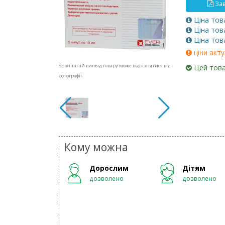
Зав
Ціна тов
Ціна тов
Ціна тов
ціни акту
Зовнішній вигляд товару може відрізнятися від
Цей това
фотографії
Кому можна
Дорослим
Дітям
дозволено
дозволено