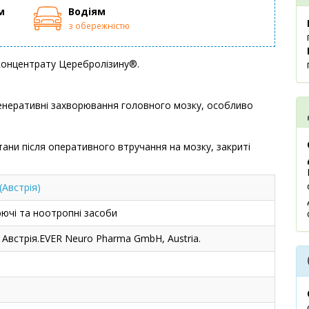
м
Водіям
з обережністю
 концентрату Церебролізину®.
генеративні захворювання головного мозку, особливо
ани після оперативного втручання на мозку, закриті
Австрія)
ючі та ноотропні засоби
Австрія.EVER Neuro Pharma GmbH, Austria.