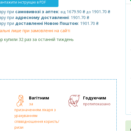
антажити інструкцію в PDF
ару при
самовивозі з аптек
:
1679.90 ₴
1901.70 ₴
від
до
ару при
адресному доставленні
: 1901.70 ₴
ару при
доставленні Новою Поштою
: 1901.70 ₴
альні лише при замовленні на сайті
р купили 32 раз за останній тиждень
Вагітним
Годуючим
за
протипоказано
призначенням лікаря з
урахуванням
співвідношення користь/
ризи