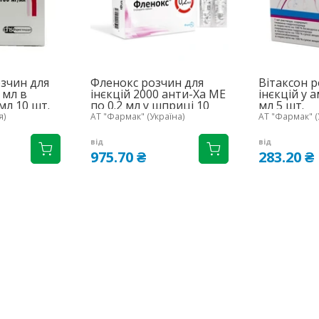
зчин для
Фленокс розчин для
Вітаксон р
5 мл в
інєкцій 2000 анти-Ха МЕ
інєкцій у 
мл 10 шт.
по 0.2 мл у шприці 10
мл 5 шт.
шт.
я)
АТ "Фармак" (Україна)
АТ "Фармак" (
від
від
975.70 ₴
283.20 ₴