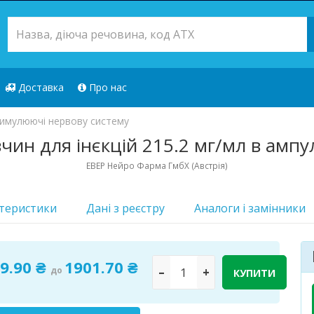
Доставка
Про нас
имулюючі нервову систему
чин для інєкцій 215.2 мг/мл в ампул
ЕВЕР Нейро Фарма ГмбХ (Австрія)
теристики
Дані з реєстру
Аналоги i замінники
9.90 ₴
1901.70 ₴
до
–
+
КУПИТИ