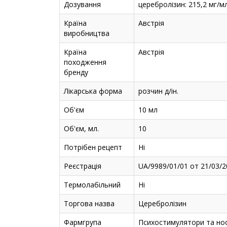
Дозування
церебролізин: 215,2 мг/м
Країна
Австрія
виробництва
Країна
Австрія
походження
бренду
Лікарська форма
розчин д/ін.
Об'єм
10 мл
Об'єм, мл.
10
Потрібен рецепт
Ні
Реєстрація
UA/9989/01/01 от 21/03/
Термолабільний
Ні
Торгова назва
Церебролізин
Фармгрупа
Психостимулятори та ноо