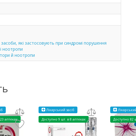
 засоби, які застосовують при синдромі порушення
 і ноотропи
ятори й ноотропи
ть
іб
Лікарський засіб
Лікарський
 23 аптеках
Доступно
9 шт. в 8 аптеках
Доступно
82 