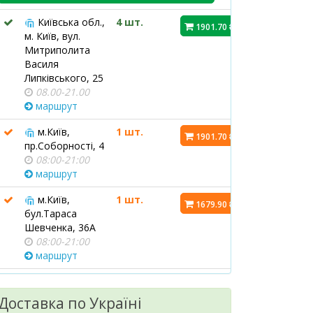
Київська обл.,
4 шт.
1901.70 ₴
м. Київ, вул.
Митриполита
Василя
Липківського, 25
08.00-21.00
маршрут
м.Київ,
1 шт.
1901.70 ₴
пр.Соборності, 4
08:00-21:00
маршрут
м.Київ,
1 шт.
1679.90 ₴
бул.Тараса
Шевченка, 36А
08:00-21:00
маршрут
м.Київ,
1 шт.
1901.70 ₴
вул.Левка
Доставка по Україні
Лук`яненка, 29