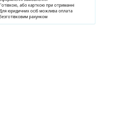
1680 ₴
м.Українка,
Готівкою, або карткою при отриманні
вул.Київська, 1В
Для юридичних осіб можлива оплата
08:00-21:00
безготівковим рахунком
маршрут
м.Київ,
1 шт.
1679.90 ₴
вул.Левка
Лук`яненко
(Тимошенко), 18
08:00-21:00
маршрут
м.Київ,
1 шт.
1680 ₴
вул.Ахматової
Анни, 9/18
09:00-19:00
маршрут
м.Київ,
1 шт.
1679.90 ₴
вул.Якуба
Коласа, 15
08:00-21:00
маршрут