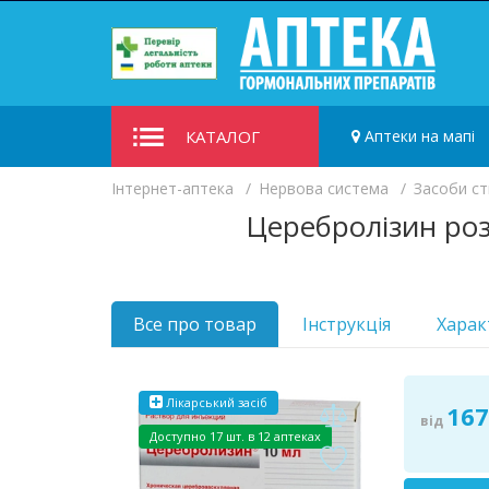
КАТАЛОГ
Аптеки на мапі
Iнтернет-аптека
Нервова система
Засоби ст
Церебролізин роз
Все про товар
Інструкція
Харак
Лікарський засіб
167
від
Доступно
17 шт. в 12 аптеках