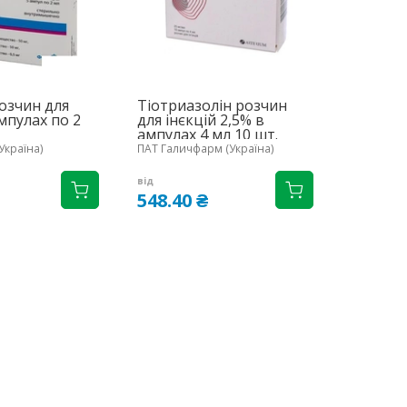
озчин для
Тіотриазолін розчин
ампулах по 2
для інєкцій 2,5% в
ампулах 4 мл 10 шт.
Україна)
ПАТ Галичфарм (Україна)
від
548.40 ₴