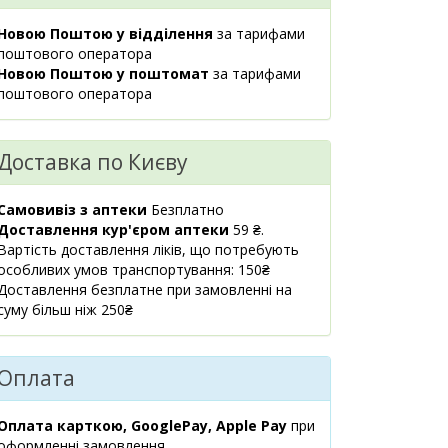
08:00-21:00
Новою Поштою у відділення
за тарифами
маршрут
поштового оператора
м.Київ,
3 шт.
Новою Поштою у поштомат
за тарифами
1679.90 ₴
бул.Лесі
поштового оператора
Українки, 9
08:00-21:00
маршрут
Доставка по Києву
м.Київ,
1 шт.
1679.90 ₴
вул.Практична, 2
Самовивіз з аптеки
Безплатно
08:00-21:00
Доставлення кур'єром аптеки
59 ₴.
маршрут
Вартість доставлення ліків, що потребують
особливих умов транспортування: 150₴
м.Київ,
1 шт.
Доставлення безплатне при замовленні на
1901.70 ₴
вул.Липківського
суму більш ніж 250₴
Василя
Митрополита,
1А
Оплата
08:00-22:00
маршрут
Оплата карткою, GooglePay, Apple Pay
при
Київська обл.,
1 шт.
оформленні замовлення