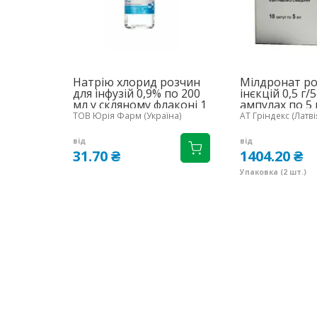
Натрію хлорид розчин
Мілдронат ро
для інфузій 0,9% по 200
інєкцій 0,5 г/
мл у скляному флаконі 1
ампулах по 5 
шт. - Юрія-Фарм
(5х2)
ТОВ Юрія Фарм (Україна)
АТ Гріндекс (Латві
від
від
31.70 ₴
1404.20 ₴
Упаковка (2 шт.)