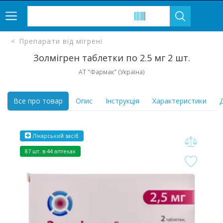
Препарати від мігрені
Золмігрен таблетки по 2.5 мг 2 шт.
АТ "Фармак" (Україна)
Все про товар
Опис
Інструкція
Характеристики
Д
Лікарський засіб
87 шт. в 44 аптеках