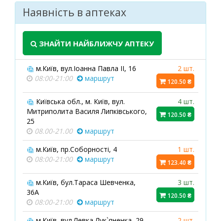
Наявність в аптеках
ЗНАЙТИ НАЙБЛИЖЧУ АПТЕКУ
м.Київ, вул.Іоанна Павла ІІ, 16
2 шт.
08:00-21:00
маршрут
120.50 ₴
Київська обл., м. Київ, вул.
4 шт.
Митриполита Василя Липківського,
120.50 ₴
25
08.00-21.00
маршрут
м.Київ, пр.Соборності, 4
1 шт.
08:00-21:00
маршрут
123.40 ₴
м.Київ, бул.Тараса Шевченка,
3 шт.
36А
120.50 ₴
08:00-21:00
маршрут
м.Київ, вул.Левка Лук`яненка, 29
2 шт.