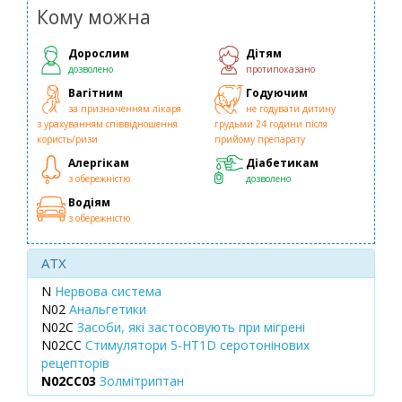
Кому можна
Дорослим
Дітям
дозволено
протипоказано
Вагітним
Годуючим
за призначенням лікаря
не годувати дитину
з урахуванням співвідношення
грудьми 24 години після
користь/ризи
прийому препарату
Алергікам
Діабетикам
з обережністю
дозволено
Водіям
з обережністю
ATX
N
Нервова система
N02
Анальгетики
N02C
Засоби, які застосовують при мігрені
N02CC
Стимулятори 5-HT1D серотонінових
рецепторів
N02CC03
Золмітриптан