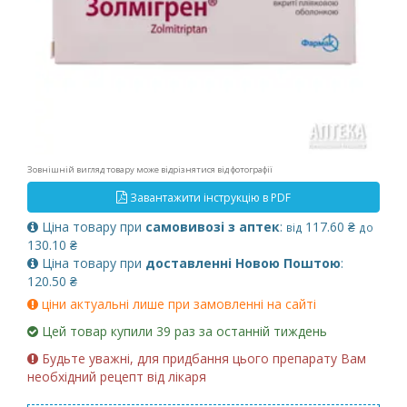
Зовнішній вигляд товару може відрізнятися від фотографії
Завантажити інструкцію в PDF
Ціна товару при
самовивозі з аптек
:
117.60 ₴
від
до
130.10 ₴
Ціна товару при
доставленні Новою Поштою
:
120.50 ₴
ціни актуальні лише при замовленні на сайті
Цей товар купили 39 раз за останній тиждень
Будьте уважні, для придбання цього препарату Вам
необхідний рецепт від лікаря