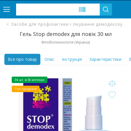
Засоби для профілактики і лікування демодекозу
Гель Stop demodex для повік 30 мл
Фітобіотехнологія (Україна)
Все про товар
Опис
Інструкція
Характеристики
В
36 шт. в 30 аптеках
Топ продажів