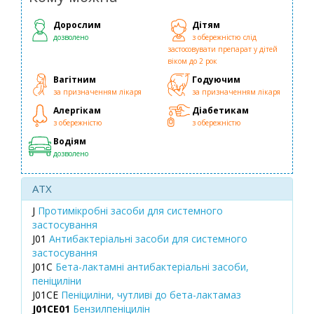
Дорослим
Дітям
дозволено
з обережністю слід
застосовувати препарат у дітей
віком до 2 рок
Вагітним
Годуючим
за призначенням лікаря
за призначенням лікаря
Алергікам
Діабетикам
з обережністю
з обережністю
Водіям
дозволено
ATX
J
Протимікробні засоби для системного
застосування
J01
Антибактеріальні засоби для системного
застосування
J01C
Бета-лактамні антибактеріальні засоби,
пеніциліни
J01CE
Пеніциліни, чутливі до бета-лактамаз
J01CE01
Бензилпеніцилін