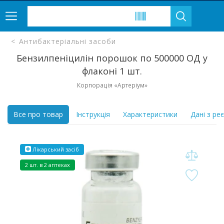
Антибактеріальні засоби
Бензилпеніцилін порошок по 500000 ОД у
флаконі 1 шт.
Корпорація «Артеріум»
Все про товар
Інструкція
Характеристики
Дані з ре
Лікарський засіб
2 шт. в 2 аптеках