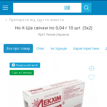
Препарати від здуття живота
Но-Х-Ша свічки по 0,04 г 10 шт. (5х2)
ПрАТ Лекхім (Україна)
Все про товар
Опис
Інструкція
Характеристики
Д
Лікарський засіб
1 шт. в 1 аптеці