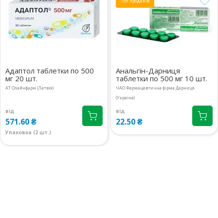
Топ продажів
Адаптол таблетки по 500
Анальгін-Дарниця
мг 20 шт.
таблетки по 500 мг 10 шт.
АТ Олайнфарм (Латвія)
ЧАО Фармацевтична фірма Дарниця
(Україна)
від
від
571.60 ₴
22.50 ₴
Упаковка (2 шт.)