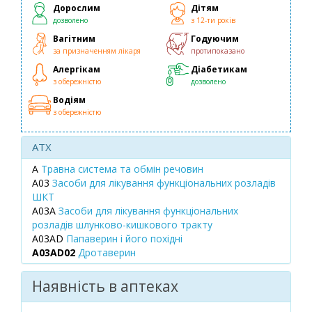
Дорослим
Дітям
дозволено
з 12-ти років
Вагітним
Годуючим
за призначенням лікаря
протипоказано
Алергікам
Діабетикам
з обережністю
дозволено
Водіям
з обережністю
ATX
A
Травна система та обмін речовин
A03
Засоби для лікування функціональних розладів
ШКТ
A03A
Засоби для лікування функціональних
розладів шлунково-кишкового тракту
A03AD
Папаверин і його похідні
A03AD02
Дротаверин
Наявність в аптеках