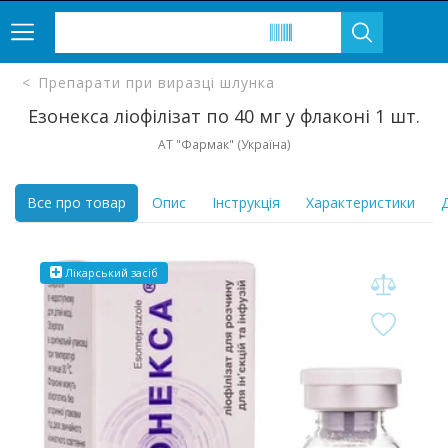
Препарати при виразці шлунка
Езонекса ліофілізат по 40 мг у флаконі 1 шт.
АТ "Фармак" (Україна)
Все про товар
Опис
Інструкція
Характеристики
Д
Лікарський засіб