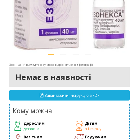
Зовнішній вигляд товару може відрізнятися від фотографії
Немає в наявності
Завантажити інструкцію в PDF
Кому можна
Дорослим
Дітям
дозволено
з 1-го року
Вагітним
Годуючим