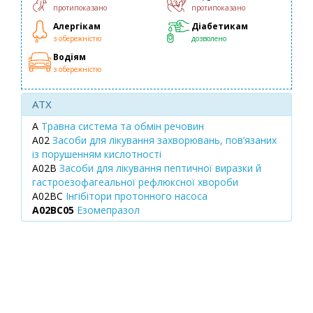
протипоказано
протипоказано
Алергікам
Діабетикам
з обережністю
дозволено
Водіям
з обережністю
ATX
A
Травна система та обмін речовин
A02
Засоби для лікування захворювань, пов’язаних
із порушенням кислотності
A02B
Засоби для лікування пептичної виразки й
гастроезофагеальної рефлюксної хвороби
A02BC
Інгібітори протонного насоса
A02BC05
Езомепразол