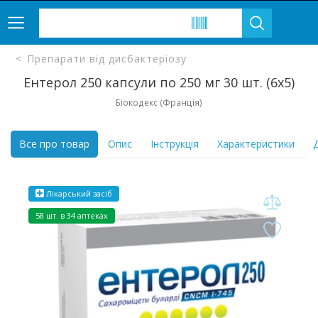
Препарати від дисбактеріозу
Ентерол 250 капсули по 250 мг 30 шт. (6х5)
Біокодекс (Франція)
Все про товар
Опис
Інструкція
Характеристики
Д
Лікарський засіб
58 шт. в 34 аптеках