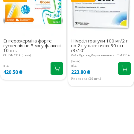
м.Київ, вул.Драгомирова
1 шт.
Михайла, 2А прим.412
838.40 ₴
08:00-21:00
маршрут
м.Київ, бул.Лесі Українки, 24
2 шт.
08:00-21:00
маршрут
838.40 ₴
Ентерожерміна форте
Німесіл гранули 100 мг/2 г
м.Київ, вул.Антоновича, 47А
1 шт.
суспензія по 5 мл у флаконі
по 2 г у пакетиках 30 шт.
10 шт.
(3х10)
08:00-21:00
маршрут
838.30 ₴
САНОФІ С.П.А. (Італія)
Файн Фудс енд Фармасьютикалз Н.Т.М. С.П.А.
(Італія)
Київська обл., с.Чайки,
1 шт.
від
від
вул.Лобановського Валерія, 35
420.50 ₴
223.80 ₴
838.40 ₴
корп.2
Упаковка (30 шт.)
08:00-21:00
маршрут
м.Київ, вул.Замковецька, 106Б
1 шт.
08:00-20:00
маршрут
838.40 ₴
м.Київ, вул.Л.Руденко, 11Б
4 шт.
08:00-21:00
маршрут
838.40 ₴
м.Київ, вул.Мстислава
2 шт.