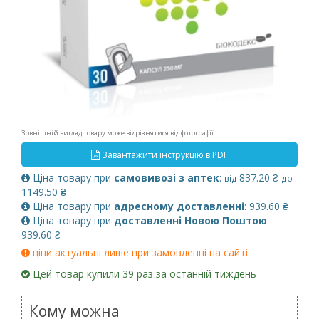
Зовнішній вигляд товару може відрізнятися від фотографії
Завантажити інструкцію в PDF
Ціна товару при
самовивозі з аптек
:
837.20 ₴
від
до
1149.50 ₴
Ціна товару при
адресному доставленні
: 939.60 ₴
Ціна товару при
доставленні Новою Поштою
:
939.60 ₴
ціни актуальні лише при замовленні на сайті
Цей товар купили 39 раз за останній тиждень
Кому можна