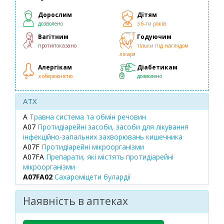
Дорослим
Дітям
дозволено
з 6-ти років
Вагітним
Годуючим
протипоказано
тільки під наглядом
лікаря
Алергікам
Діабетикам
з обережністю
дозволено
ATX
A
Травна система та обмін речовин
A07
Протидіарейні засоби, засоби для лікування
інфекційно-запальних захворювань кишечника
A07F
Протидіарейні мікроорганізми
A07FA
Препарати, які містять протидіарейні
мікроорганізми
A07FA02
Сахароміцети булардії
Наявність в аптеках