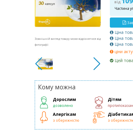
109
від
Частина у
Зав
Ціна тов
Ціна тов
Зовнішній вигляд товару може відрізнятися від
Ціна тов
фотографії
ціни акту
Цей това
Кому можна
Дорослим
Дітям
дозволено
протипоказа
Алергікам
Діабетика
з обережністю
з обережніст