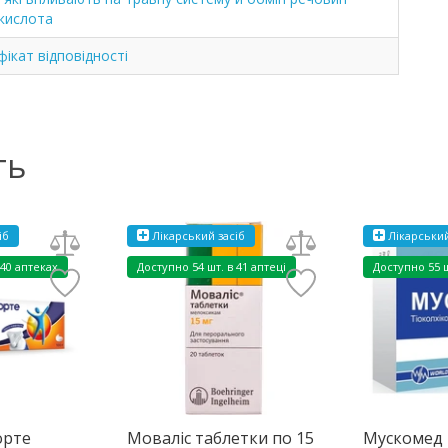
 кислота
ікат відповідності
ть
іб
Лікарський засіб
Лікарський
 40 аптеках
Доступно
54 шт. в 41 аптеці
Доступно
55 
орте
Моваліс таблетки по 15
Мускомед 