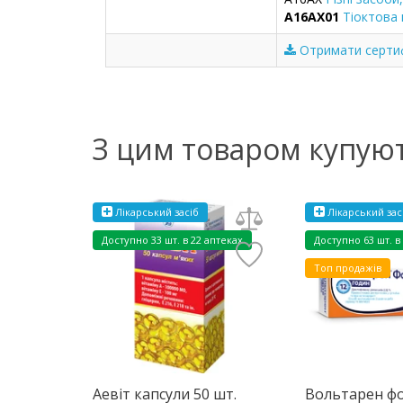
A16AX01
Тіоктова
Отримати сертиф
З цим товаром купую
Лікарський засіб
Лікарський зас
Доступно
33 шт. в 22 аптеках
Доступно
63 шт. в
Топ продажів
Аевіт капсули 50 шт.
Вольтарен ф