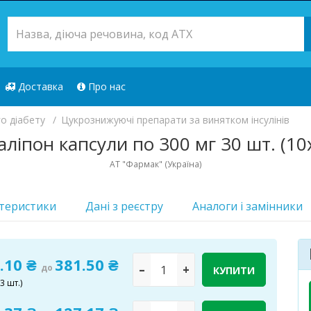
Доставка
Про нас
о діабету
Цукрознижуючі препарати за винятком інсулінів
аліпон капсули по 300 мг 30 шт. (10
АТ "Фармак" (Україна)
теристики
Дані з реєстру
Аналоги i замінники
.10 ₴
381.50 ₴
до
–
+
КУПИТИ
3 шт.)