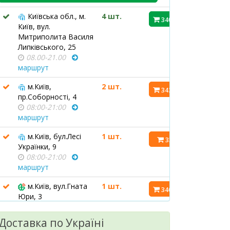
Київська обл., м.
4 шт.
340.10 ₴
Київ, вул.
Митриполита Василя
Липківського, 25
08.00-21.00
маршрут
м.Київ,
2 шт.
342.20 ₴
пр.Соборності, 4
08:00-21:00
маршрут
м.Київ, бул.Лесі
1 шт.
339 ₴
Українки, 9
08:00-21:00
маршрут
м.Київ, вул.Гната
1 шт.
346.70 ₴
Юри, 3
08:00-21:00
маршрут
Доставка по Україні