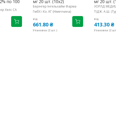
32% по 100
мг 20 шт. (10х2)
мг 20 шт. (
Берінгер Інгельхайм Фарма
УОРЛД МЕДИЦИ
ер Хелс СА
ГмбХ і Ко. КГ (Німеччина)
ТІДЖ. A.Ш. (Т
від
від
661.80 ₴
413.30 ₴
Упаковка (2 шт.)
Упаковка (2 шт