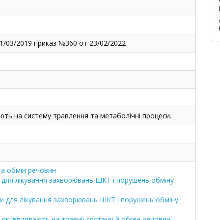
1/03/2019 приказ №360 от 23/02/2022
ють на систему травлення та метаболічні процеси.
та обмін речовин
и для лікування захворювань ШКТ і порушень обміну
ти для лікування захворювань ШКТ і порушень обміну
, які впливають на травну систему й обмін речовин