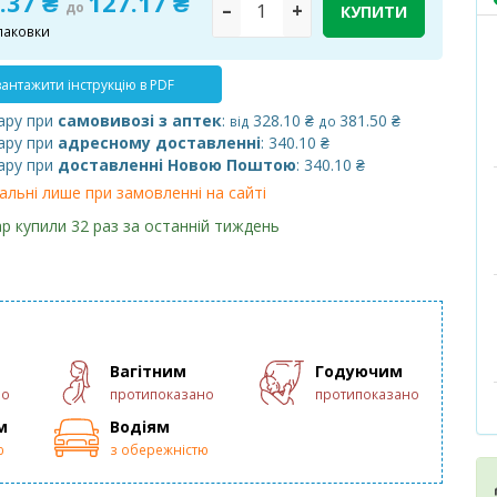
.37 ₴
127.17 ₴
до
–
+
КУПИТИ
паковки
антажити інструкцію в PDF
ару при
самовивозі з аптек
:
328.10 ₴
381.50 ₴
від
до
ару при
адресному доставленні
: 340.10 ₴
ару при
доставленні Новою Поштою
: 340.10 ₴
альні лише при замовленні на сайті
р купили 32 раз за останній тиждень
Вагітним
Годуючим
но
протипоказано
протипоказано
м
Водіям
ю
з обережністю