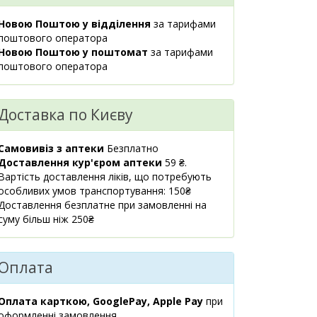
Київська обл.,
1 шт.
347 ₴
с.Ходосівка,
Новою Поштою у відділення
за тарифами
вул.Березова, 2
поштового оператора
08:00-21:00
Новою Поштою у поштомат
за тарифами
маршрут
поштового оператора
м.Київ,
1 шт.
339 ₴
вул.Драгоманова,
Доставка по Києву
38А
08:00-20:00
маршрут
Самовивіз з аптеки
Безплатно
Доставлення кур'єром аптеки
59 ₴.
м.Київ, вул.Левка
1 шт.
Вартість доставлення ліків, що потребують
340 ₴
Лук`яненко
особливих умов транспортування: 150₴
(Тимошенко), 18
Доставлення безплатне при замовленні на
08:00-21:00
суму більш ніж 250₴
маршрут
м.Київ,
1 шт.
345.40 ₴
Оплата
вул.Ахматової Анни,
9/18
09:00-19:00
Оплата карткою, GooglePay, Apple Pay
при
маршрут
оформленні замовлення