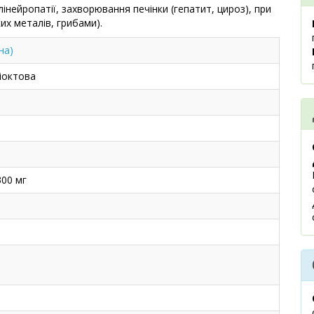
лінейропатії, захворювання печінки (гепатит, цироз), при
их металів, грибами).
на)
іоктова
300 мг