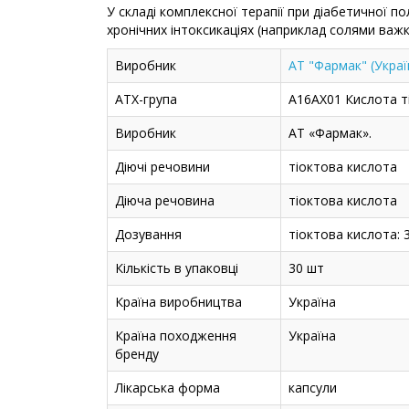
У складі комплексної терапії при діабетичної по
хронічних інтоксикаціях (наприклад солями важк
Виробник
АТ "Фармак" (Украї
АТХ-група
A16AX01 Кислота т
Виробник
АТ «Фармак».
Діючі речовини
тіоктова кислота
Діюча речовина
тіоктова кислота
Дозування
тіоктова кислота: 
Кількість в упаковці
30 шт
Країна виробництва
Україна
Країна походження
Україна
бренду
Лікарська форма
капсули