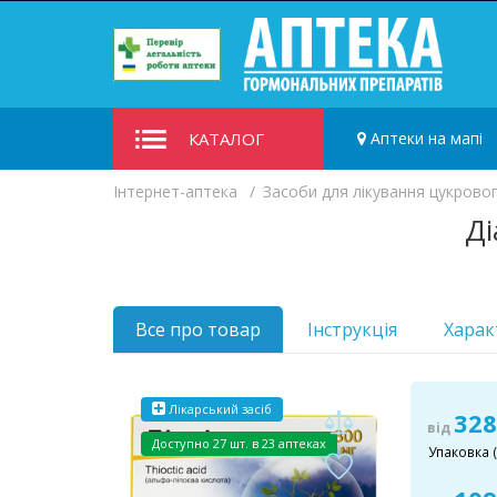
КАТАЛОГ
Аптеки на мапі
Iнтернет-аптека
Засоби для лікування цукровог
Ді
Все про товар
Інструкція
Харак
Лікарський засіб
328
від
Доступно
27 шт. в 23 аптеках
Упаковка (