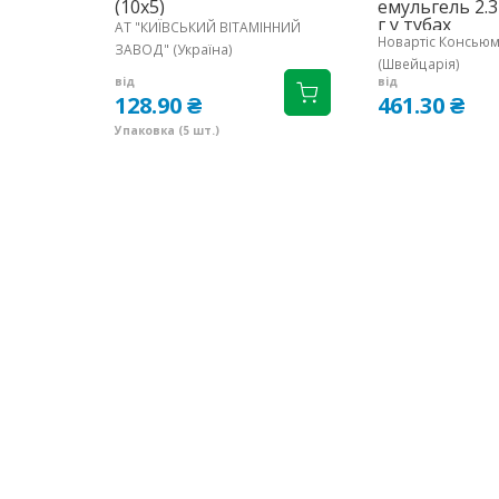
(10х5)
емульгель 2.
г у тубах
АТ "КИЇВСЬКИЙ ВІТАМІННИЙ
Новартіс Консьюм
ЗАВОД" (Україна)
(Швейцарія)
від
від
128.90 ₴
461.30 ₴
Упаковка (5 шт.)