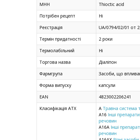
МНН
Thioctic acid
Потрібен рецепт
Ні
Реєстрація
UA/0794/02/01 от 2
Термін придатності
2 роки
Термолабільний
Ні
Торгова назва
Діаліпон
Фармгрупа
Засоби, що вплива
Форма випуску
капсули
EAN
4823002206241
Класифікація ATX
A
Травна система 
A16
Інші препарат
речовин
A16A
Інші препара
речовин
A16AX
Різні засоби