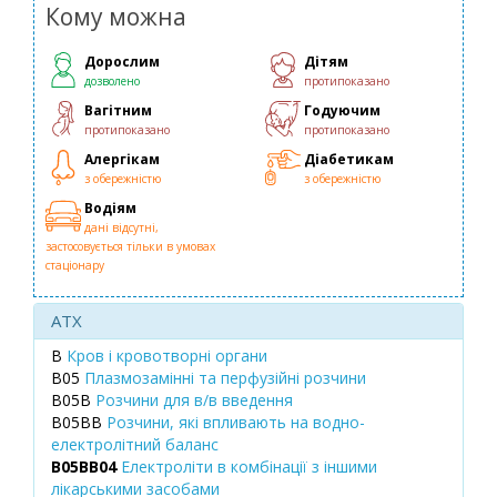
Кому можна
Дорослим
Дітям
дозволено
протипоказано
Вагітним
Годуючим
протипоказано
протипоказано
Алергікам
Діабетикам
з обережністю
з обережністю
Водіям
дані відсутні,
застосовується тільки в умовах
стаціонару
ATX
B
Кров і кровотворні органи
B05
Плазмозамінні та перфузійні розчини
B05B
Розчини для в/в введення
B05BB
Розчини, які впливають на водно-
електролітний баланс
B05BB04
Електроліти в комбінації з іншими
лікарськими засобами