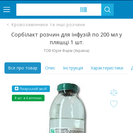
Кровозамінники та інші розчини
Сорбілакт розчин для інфузій по 200 мл у
пляшці 1 шт.
ТОВ Юрія Фарм (Україна)
Все про товар
Опис
Інструкція
Характеристики
Д
Лікарський засіб
8 шт. в 6 аптеках