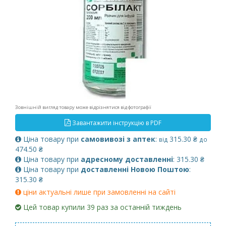
Зовнішній вигляд товару може відрізнятися від фотографії
Завантажити інструкцію в PDF
Ціна товару при
самовивозі з аптек
:
315.30 ₴
від
до
474.50 ₴
Ціна товару при
адресному доставленні
: 315.30 ₴
Ціна товару при
доставленні Новою Поштою
:
315.30 ₴
ціни актуальні лише при замовленні на сайті
Цей товар купили 39 раз за останній тиждень