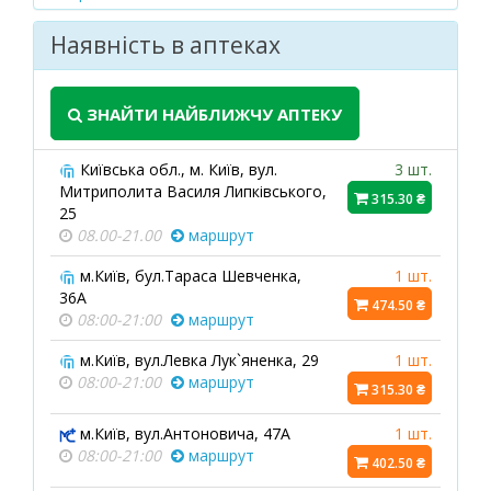
Наявність в аптеках
ЗНАЙТИ НАЙБЛИЖЧУ АПТЕКУ
Київська обл., м. Київ, вул.
3 шт.
Митриполита Василя Липківського,
315.30 ₴
25
08.00-21.00
маршрут
м.Київ, бул.Тараса Шевченка,
1 шт.
36А
474.50 ₴
08:00-21:00
маршрут
м.Київ, вул.Левка Лук`яненка, 29
1 шт.
08:00-21:00
маршрут
315.30 ₴
м.Київ, вул.Антоновича, 47А
1 шт.
08:00-21:00
маршрут
402.50 ₴