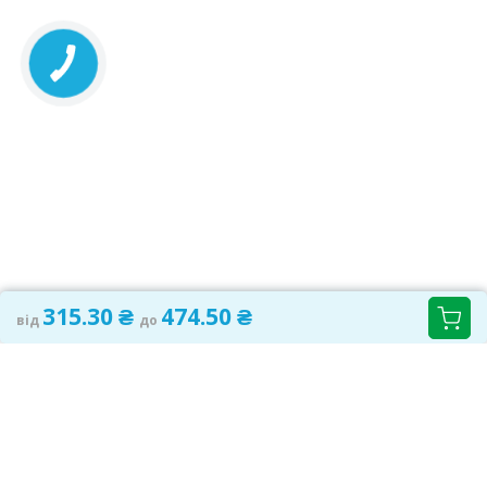
315.30 ₴
474.50 ₴
від
до