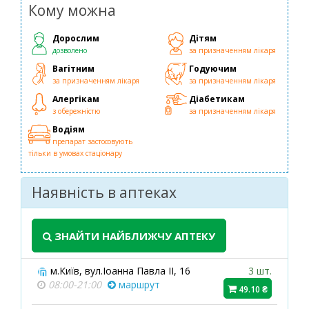
Кому можна
Дорослим
Дітям
дозволено
за призначенням лікаря
Вагітним
Годуючим
за призначенням лікаря
за призначенням лікаря
Алергікам
Діабетикам
з обережністю
за призначенням лікаря
Водіям
препарат застосовують
тільки в умовах стаціонару
Наявність в аптеках
ЗНАЙТИ НАЙБЛИЖЧУ АПТЕКУ
м.Київ, вул.Іоанна Павла ІІ, 16
3 шт.
08:00-21:00
маршрут
49.10 ₴