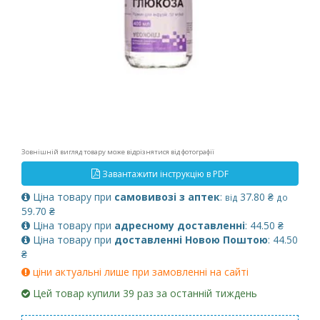
Зовнішній вигляд товару може відрізнятися від фотографії
Завантажити інструкцію в PDF
Ціна товару при
самовивозі з аптек
:
37.80 ₴
від
до
59.70 ₴
Ціна товару при
адресному доставленні
: 44.50 ₴
Ціна товару при
доставленні Новою Поштою
: 44.50
₴
ціни актуальні лише при замовленні на сайті
Цей товар купили 39 раз за останній тиждень