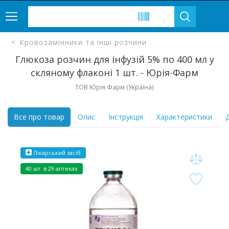
Кровозамінники та інші розчини
Глюкоза розчин для інфузій 5% по 400 мл у
скляному флаконі 1 шт. - Юрія-Фарм
ТОВ Юрія Фарм (Україна)
Все про товар
Опис
Інструкція
Характеристики
Д
Лікарський засіб
40 шт. в 29 аптеках