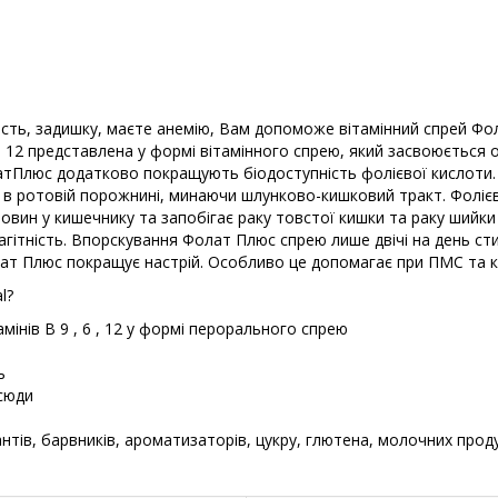
вість, задишку, маєте анемію, Вам допоможе вітамінний спрей Фол
 В 12 представлена ​​у формі вітамінного спрею, який засвоюється
 ФолатПлюс додатково покращують біодоступність фолієвої кислот
в ротовій порожнині, минаючи шлунково-кишковий тракт. Фолієв
вин у кишечнику та запобігає раку товстої кишки та раку шийки
 вагітність. Впорскування Фолат Плюс спрею лише двічі на день
лат Плюс покращує настрій. Особливо це допомагає при ПМС та кл
l?
мінів В 9 , 6 , 12 у формі перорального спрею
ь
сюди
нтів, барвників, ароматизаторів, цукру, глютена, молочних прод