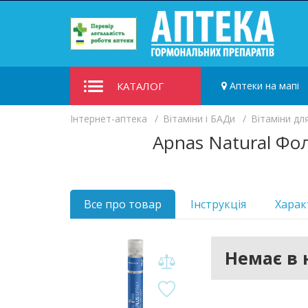
КАТАЛОГ
Аптеки на мапі
Iнтернет-аптека
Вітаміни і БАДи
Вітаміни дл
Apnas Natural Фо
Все про товар
Інструкція
Харак
Немає в 