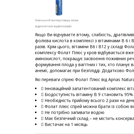
Зовнішній вигляд товару може
відрізнятися від фотографії
Якщо Ви відчуваєте втому, слабкість, дратівли
фолієва кислота в комплексі з вітамінами В 6 і
разів. Крім цього, вітаміни В6 і В12 у складі
комплексу Фолат Плюс у кров відбувається вже 
амінокислот, покращує засвоєння поживних речо
формування плода у вагітних і тих, хто планує
анемії, допомагає при безплідді. Додатково Фо
Які переваги спрею Фолат Плюс від Apnas Natura
 Інноваційний запатентований комплекс віта
 Біодоступність вітаміну В 9 становить 95%.
 Необхідність прийому всього 2 рази на ден
 Фолат плюс спрей можна брати із собою в
 Не потрібно запивати водою
 Має безпечний склад – не містить консерва
 Вистачає на 1 місяць