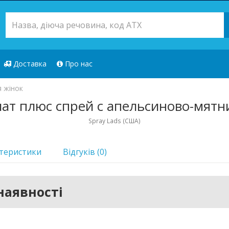
Доставка
Про нас
я жінок
лат плюс спрей с апельсиново-мятн
Spray Lads (США)
теристики
Відгуків (0)
наявності