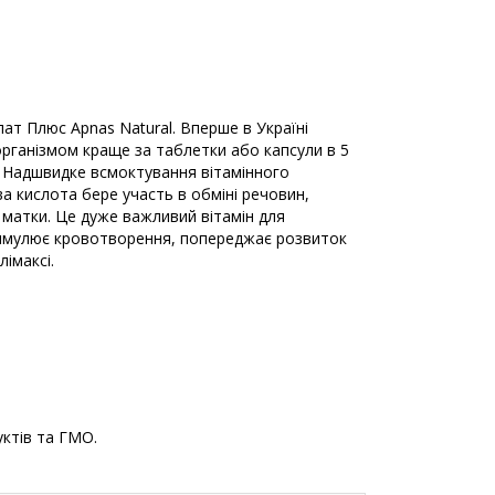
ат Плюс Apnas Natural. Вперше в Україні
 організмом краще за таблетки або капсули в 5
и. Надшвидке всмоктування вітамінного
а кислота бере участь в обміні речовин,
 матки. Це дуже важливий вітамін для
 стимулює кровотворення, попереджає розвиток
імаксі.
уктів та ГМО.