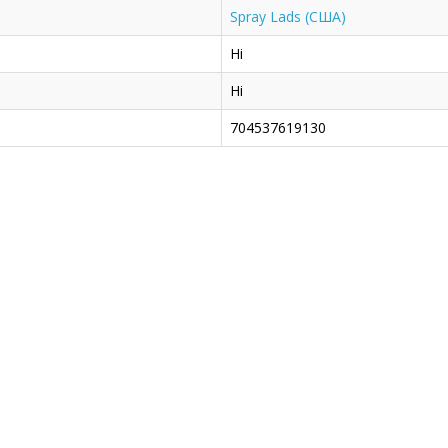
Spray Lads (США)
Ні
Ні
704537619130