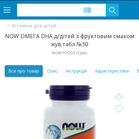
Вітаміни для дітей
NOW ОМЕГА DHA д/дітей з фруктовим смаком
жув.табл.№30
NOW FOODS (CША)
Все про товар
Опис
Інструкція
Характеристики
В