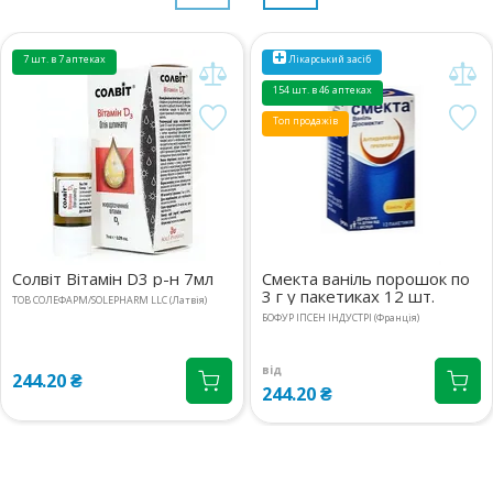
7 шт. в 7 аптеках
Лікарський засіб
154 шт. в 46 аптеках
Топ продажів
Солвіт Вітамін D3 р-н 7мл
Смекта ваніль порошок по
3 г у пакетиках 12 шт.
ТОВ СОЛЕФАРМ/SOLEPHARM LLC (Латвія)
БОФУР ІПСЕН ІНДУСТРІ (Франція)
від
244.20 ₴
244.20 ₴