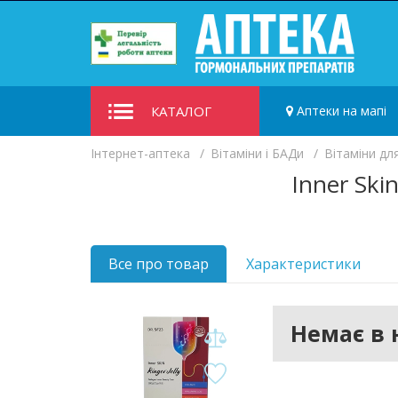
КАТАЛОГ
Аптеки на мапі
Iнтернет-аптека
Вітаміни і БАДи
Вітаміни дл
Inner Ski
Все про товар
Характеристики
Немає в 