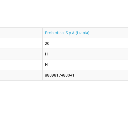
Probiotical S.p.A (Італія)
20
Ні
Ні
8809817480041