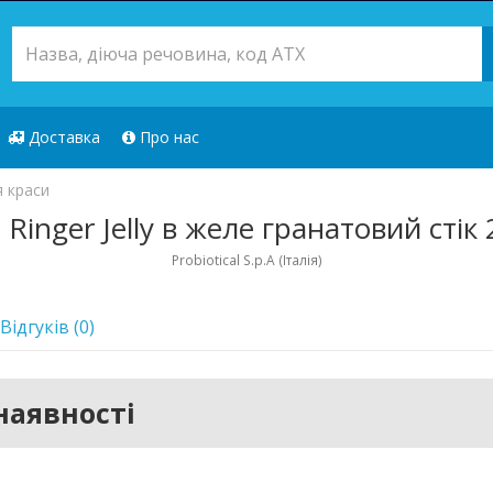
Доставка
Про нас
я краси
n Ringer Jelly в желе гранатовий сті
Probiotical S.p.A (Італія)
Відгуків (0)
наявності