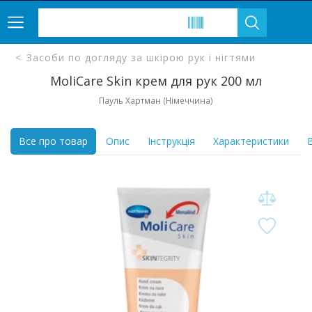
Засоби по догляду за шкірою рук і нігтями
MoliCare Skin крем для рук 200 мл
Пауль Хартман (Німеччина)
Все про товар
Опис
Інструкція
Характеристики
В