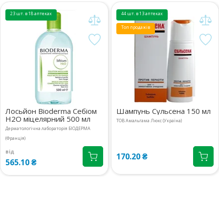
23 шт. в 18 аптеках
44 шт. в 13 аптеках
Топ продажів
Лосьйон Bioderma Себіом
Шампунь Сульсена 150 мл
Н2О міцелярний 500 мл
ТОВ Амальгама Люкс (Україна)
Дерматологічна лабораторія БІОДЕРМА
(Франція)
від
170.20 ₴
565.10 ₴