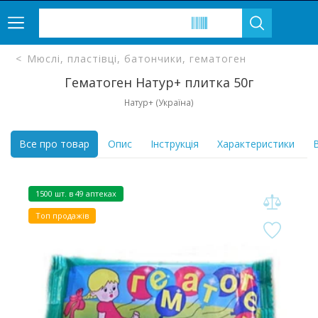
Мюслі, пластівці, батончики, гематоген
Гематоген Натур+ плитка 50г
Натур+ (Україна)
Все про товар
Опис
Інструкція
Характеристики
В
1500 шт. в 49 аптеках
Топ продажів