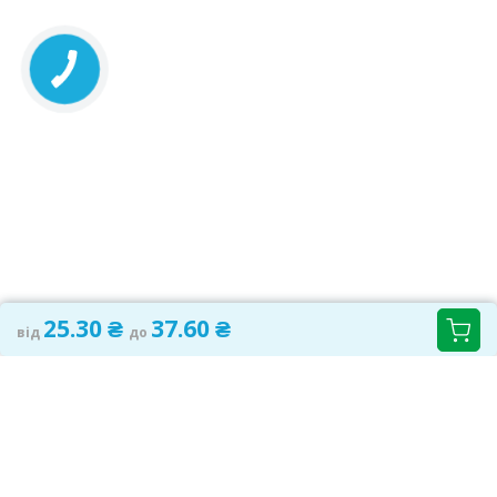
м.Київ, вул.Антоновича, 47А
49 шт.
08:00-21:00
маршрут
25.30 ₴
Київська обл., с.Чайки,
28 шт.
вул.Лобановського Валерія, 35
26.20 ₴
корп.2
08:00-21:00
маршрут
Київська обл., м.Українка,
112 шт.
вул.Юності, 1Б
25.30 ₴
08:00-21:00
маршрут
м.Київ, вул.Замковецька, 106Б
18 шт.
08:00-20:00
маршрут
26.20 ₴
25.30 ₴
37.60 ₴
від
до
м.Київ, вул.Л.Руденко, 11Б
25 шт.
08:00-21:00
маршрут
26.20 ₴
м.Київ, вул.Мстислава Скрипника,
12 шт.
40
26.30 ₴
08:00-21:00
маршрут