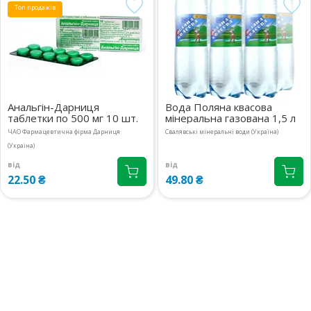
вул.Березова, 2
Топ продажів
26.20 ₴
08:00-21:00
маршрут
Київська обл., м.Українка,
28 шт.
вул.Київська, 1В
26.20 ₴
08:00-21:00
маршрут
Київська обл., м.Бровари,
24 шт.
Анальгін-Дарниця
Вода Поляна квасова
вул.Київська, 243 прим.14
26.20 ₴
таблетки по 500 мг 10 шт.
мінеральна газована 1,5 л
08:00-21:00
маршрут
ЧАО Фармацевтична фірма Дарниця
Свалявські мінеральні води (Україна)
(Україна)
м.Київ, вул.Кловський узвіз, 14/24
28 шт.
08:00-20:00
маршрут
від
від
25.30 ₴
22.50 ₴
49.80 ₴
м.Київ, вул.Драгоманова, 38А
16 шт.
08:00-20:00
маршрут
26.20 ₴
м.Київ, вул.Левка Лук`яненко
15 шт.
(Тимошенко), 18
26.20 ₴
08:00-21:00
маршрут
м.Київ, вул.Ревуцького, 9
39 шт.