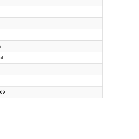
у
al
09