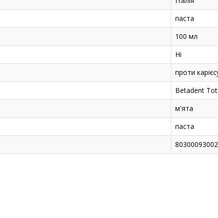
Італія
паста
100 мл
Ні
проти карієс
Betadent Tot
м'ята
паста
80300093002