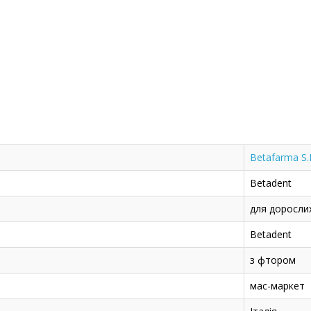
Betafarma S.
Betadent
для доросли
Betadent
з фтором
мас-маркет