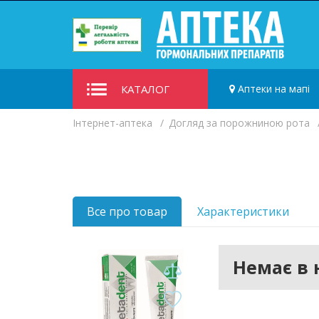
КАТАЛОГ
Аптеки на мапі
Iнтернет-аптека
Догляд за порожниною рота
Все про товар
Характеристики
Немає в 