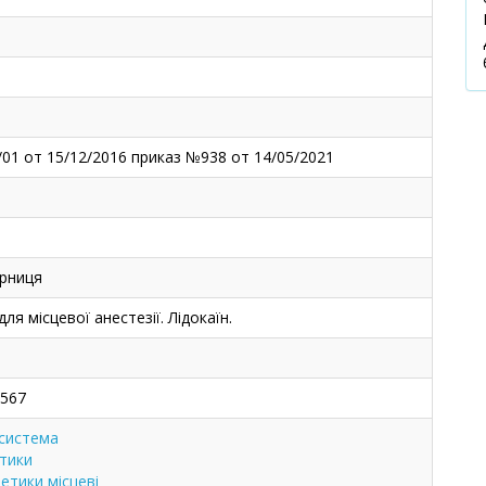
/01 от 15/12/2016 приказ №938 от 14/05/2021
арниця
ля місцевої анестезії. Лідокаїн.
567
система
тики
етики місцеві