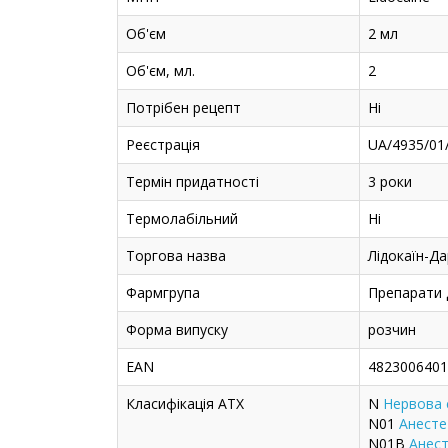
Об'єм
2 мл
Об'єм, мл.
2
Потрібен рецепт
Ні
Реєстрація
UA/4935/01
Термін придатності
3 роки
Термолабільний
Ні
Торгова назва
Лідокаїн-Д
Фармгрупа
Препарати д
Форма випуску
розчин
EAN
4823006401
Класифікація ATX
N
Нервова 
N01
Анесте
N01B
Анест