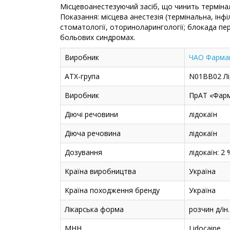
Місцевоанестезуючий засіб, що чинить терміналь
Показання: місцева анестезія (термінальна, інфіл
стоматології, оториноларингології; блокада пе
больових синдромах.
Виробник
ЧАО Фармац
АТХ-група
N01BB02 Лі
Виробник
ПрАТ «Фарм
Діючі речовини
лідокаїн
Діюча речовина
лідокаїн
Дозування
лідокаїн: 2 
Країна виробництва
Україна
Країна походження бренду
Україна
Лікарська форма
розчин д/ін.
МНН
Lidocaine