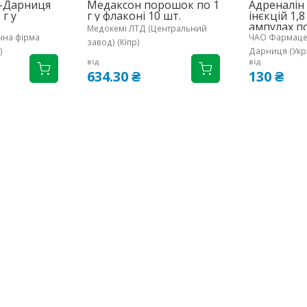
-Дарниця
Медаксон порошок по 1
Адреналін
г у
г у флаконі 10 шт.
інєкцій 1,8
ампулах по
Медокемі ЛТД (Центральний
на фірма
ЧАО Фармаце
завод) (Кіпр)
)
Дарниця (Укр
від
від
634.30 ₴
130 ₴