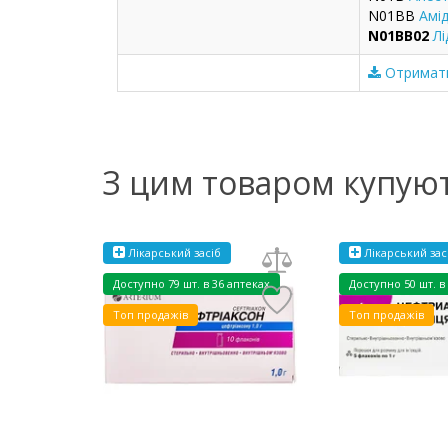
N01BB
Амі
N01BB02
Лі
Отримати
З цим товаром купую
Лікарський засіб
Лікарський зас
Доступно
79 шт. в 36 аптеках
Доступно
50 шт. в
Топ продажів
Топ продажів