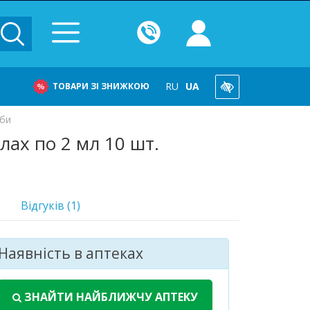
RU
UA
ТОВАРИ ЗІ ЗНИЖКОЮ
оби
лах по 2 мл 10 шт.
Відгуків (1)
Наявність в аптеках
асіб
. в 40 аптеках
ЗНАЙТИ НАЙБЛИЖЧУ АПТЕКУ