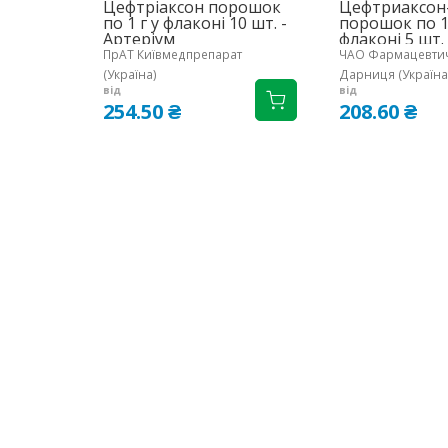
Цефтріаксон порошок
Цефтриаксон
по 1 г у флаконі 10 шт. -
порошок по 1 
Артеріум
флаконі 5 шт.
ПрАТ Київмедпрепарат
ЧАО Фармацевтич
(Україна)
Дарниця (Україна
від
від
254.50 ₴
208.60 ₴