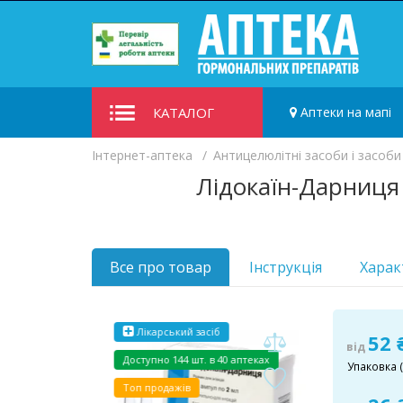
КАТАЛОГ
Аптеки на мапі
Iнтернет-аптека
Антицелюлітні засоби і засоби
Лідокаїн-Дарниця 
Все про товар
Інструкція
Харак
Лікарський засіб
52
від
Доступно
144 шт. в 40 аптеках
Упаковка (
Топ продажів