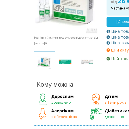
26
від
Частина у
Зава
Ціна тов
Ціна тов
Зовнішній вигляд товару може відрізнятися від
Ціна тов
фотографії
ціни акту
Цей това
Кому можна
Дорослим
Дітям
дозволено
з 12-ти років
Алергікам
Діабетика
з обережністю
дозволено