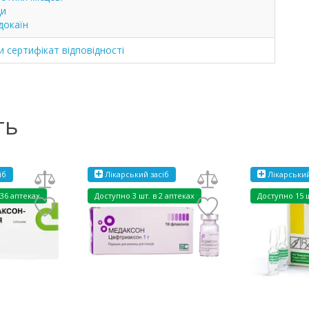
ди
докаїн
 сертифікат відповідності
ть
іб
Лікарський засіб
Лікарський
 36 аптеках
Доступно
3 шт. в 2 аптеках
Доступно
15 