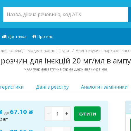
Доставка
Про нас
 для корекції і моделювання фігури
Анестезуючі і наркозні зас
розчин для інєкцій 20 мг/мл в ампу
ЧАО Фармацевтична фірма Дарниця (Україна)
теристики
Дані з реєстру
Аналоги i замінники
Лікарський з
 ₴
67.10 ₴
до
–
+
КУПИТИ
Доступно
144 шт
2 шт.)
Топ продажів