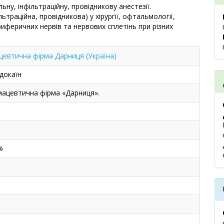
ну, інфільтраційну, провідникову анестезії.
ьтраційна, провідникова) у хірургії, офтальмології,
риферичних нервів та нервових сплетінь при різних
евтична фірма Дарниця (Україна)
докаїн
ацевтична фірма «Дарниця».
%