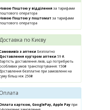
м.Київ, вул.Левка
1 шт.
52.50 ₴
Лук`яненка, 29
Новою Поштою у відділення
за тарифами
08:00-21:00
поштового оператора
маршрут
Новою Поштою у поштомат
за тарифами
поштового оператора
м.Київ, бул.Лесі
5 шт.
53.50 ₴
Українки, 9
08:00-21:00
Доставка по Києву
маршрут
м.Київ, вул.Гната
9 шт.
Самовивіз з аптеки
Безплатно
53.50 ₴
Юри, 3
Доставлення кур'єром аптеки
59 ₴.
08:00-21:00
Вартість доставлення ліків, що потребують
маршрут
особливих умов транспортування: 150₴
Доставлення безплатне при замовленні на
м.Київ, пр.Тичини
5 шт.
суму більш ніж 250₴
53.50 ₴
Павла, 16/2
08:00-21:00
маршрут
Оплата
Київська обл.,
2 шт.
61.60 ₴
м.Миронівка,
Оплата карткою, GooglePay, Apple Pay
при
вул.Соборності, 61А
оформленні замовлення