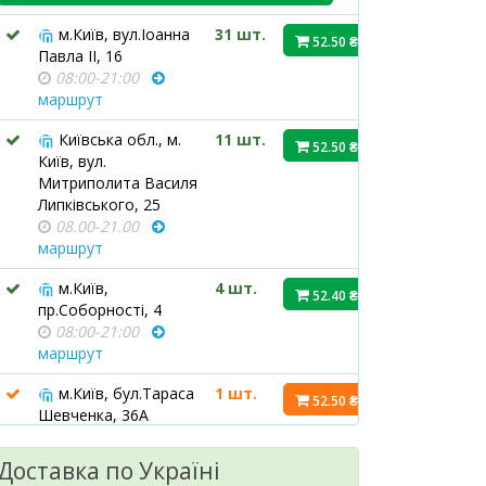
м.Київ, вул.Іоанна
31 шт.
52.50 ₴
Павла ІІ, 16
08:00-21:00
маршрут
Київська обл., м.
11 шт.
52.50 ₴
Київ, вул.
Митриполита Василя
Липківського, 25
08.00-21.00
маршрут
м.Київ,
4 шт.
52.40 ₴
пр.Соборності, 4
08:00-21:00
маршрут
м.Київ, бул.Тараса
1 шт.
52.50 ₴
Шевченка, 36А
08:00-21:00
маршрут
Доставка по Україні