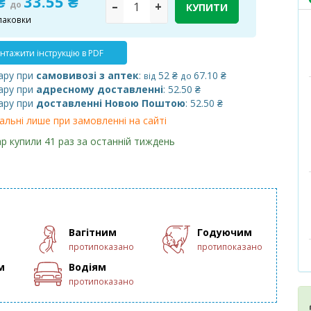
 ₴
33.55 ₴
до
–
+
КУПИТИ
паковки
нтажити інструкцію в PDF
ару при
самовивозі з аптек
:
52 ₴
67.10 ₴
від
до
ару при
адресному доставленні
: 52.50 ₴
ару при
доставленні Новою Поштою
: 52.50 ₴
альні лише при замовленні на сайті
р купили 41 раз за останній тиждень
Вагітним
Годуючим
протипоказано
протипоказано
м
Водіям
протипоказано