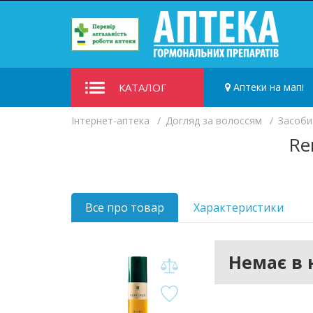
КАТАЛОГ
Аптеки на мапі
Iнтернет-аптека
Догляд за волоссям
Засоби
Re
Все про товар
Характеристики
Немає в 