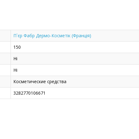
П`єр Фабр Дермо-Косметік (Франція)
150
Ні
Ні
Косметические средства
3282770106671