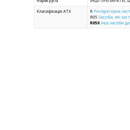
Фармгрупа
ІНШІ ПРЕПАРАТИ,
Класифікація ATX
R
Респіраторна сис
R05
Засоби, які за
R05X
Інші засоби дл