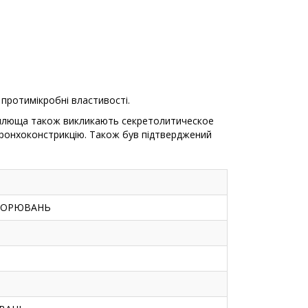
 протимікробні властивості.
я плюща також викликають секретолитическое
бронхоконстрикцію. Також був підтверджений
ХВОРЮВАНЬ