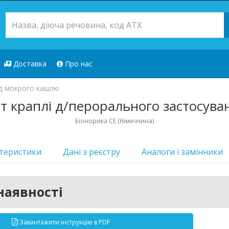
Доставка
Про нас
ід мокрого кашлю
т краплі д/перорального застосува
Біонорика СЕ (Німеччина)
теристики
Дані з реєстру
Аналоги i замінники
наявності
Завантажити інструкцію в PDF