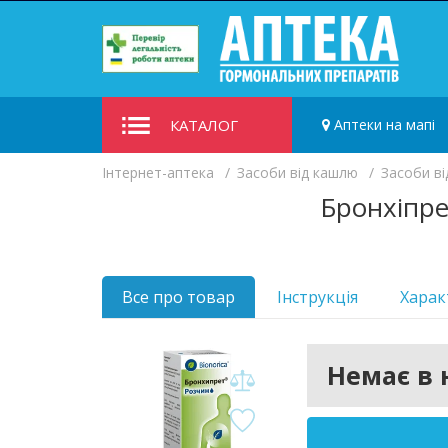
КАТАЛОГ
Аптеки на мапі
Iнтернет-аптека
Засоби від кашлю
Засоби в
Бронхіпре
Все про товар
Інструкція
Харак
Немає в 