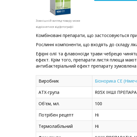
Зовнішній вигляд товару може
відрізнятися від фотографії
Комбіновані препарати, що застосовуються при
Рослинні компоненти, що входять до складу ліка
Ефірні олії та флавоноїди трави чебрецю чиня
ефект. Крім того, препарати листя плюща мают
антибактеріальний ефект препарату зумовлена 
Виробник
Біонорика СЕ (Німеч
АТХ-група
R05X ІНШІ ПРЕПА
Об'єм, мл.
100
Потрібен рецепт
Ні
Термолабільний
Ні