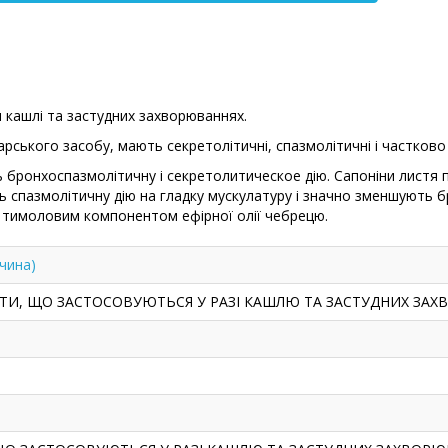
 кашлі та застудних захворюваннях.
рського засобу, мають секретолітичні, спазмолітичні і частково
ть бронхоспазмолітичну і секретолитическое дію. Сапоніни лист
ь спазмолітичну дію на гладку мускулатуру і значно зменшують 
​​тимоловим компонентом ефірної олії чебрецю.
чина)
РАТИ, ЩО ЗАСТОСОВУЮТЬСЯ У РАЗІ КАШЛЮ ТА ЗАСТУДНИХ ЗА