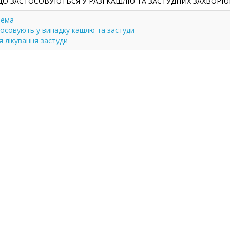
 ЩО ЗАСТОСОВУЮТЬСЯ У РАЗІ КАШЛЮ ТА ЗАСТУДНИХ ЗАХВОР
тема
стосовують у випадку кашлю та застуди
я лікування застуди