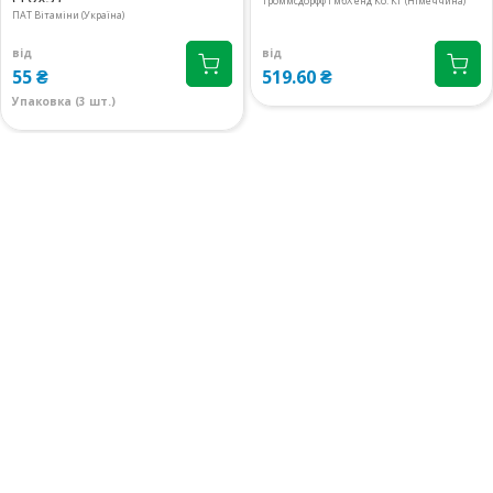
Троммсдорфф ГмбХ енд Ко. КГ (Німеччина)
ПАТ Вітаміни (Україна)
Київська обл., м.Бровари,
5 шт.
вул.Київська, 243 прим.14
від
від
223.40 ₴
55 ₴
519.60 ₴
08:00-21:00
маршрут
Упаковка (3 шт.)
м.Київ, вул.Кловський узвіз,
2 шт.
14/24
223.40 ₴
08:00-20:00
маршрут
м.Київ, вул.Драгоманова, 38А
2 шт.
08:00-20:00
маршрут
223.40 ₴
м.Київ, вул.Левка Лук`яненко
1 шт.
(Тимошенко), 18
223.20 ₴
08:00-21:00
маршрут
м.Київ, вул.Ревуцького, 9
5 шт.
08:00-21:00
маршрут
222.90 ₴
м.Київ, вул.Ахматової Анни, 9/18
1 шт.
09:00-19:00
маршрут
223.40 ₴