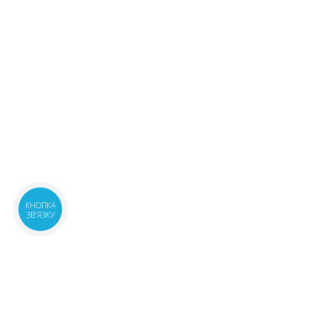
м.Київ, вул.Лаврухіна, 4
2 шт.
09:00-22:00
маршрут
223.90 ₴
м.Київ, вул.Білецького, 1.3
2 шт.
08:00-21:00
маршрут
222.90 ₴
м.Київ, вул.Драгомирова
3 шт.
Михайла, 2А прим.412
221.90 ₴
08:00-21:00
маршрут
м.Київ, вул.Григоровича-
2 шт.
Барського, 1
223.40 ₴
08:00-21:00
маршрут
КНОПКА
м.Київ, бул.Лесі Українки, 24
1 шт.
ЗВ'ЯЗКУ
08:00-21:00
маршрут
223.90 ₴
м.Київ, вул.Антоновича, 47А
1 шт.
08:00-21:00
маршрут
221.70 ₴
Київська обл., с.Чайки,
1 шт.