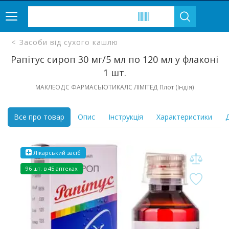
Засоби від сухого кашлю
Рапітус сироп 30 мг/5 мл по 120 мл у флаконі
1 шт.
МАКЛЕОДС ФАРМАСЬЮТИКАЛС ЛІМІТЕД Плот (Індія)
Все про товар
Опис
Інструкція
Характеристики
Д
Лікарський засіб
96 шт. в 45 аптеках