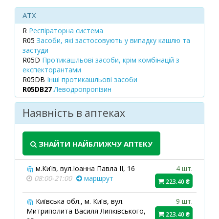
ATX
R
Респіраторна система
R05
Засоби, які застосовують у випадку кашлю та
застуди
R05D
Протикашльові засоби, крім комбінацій з
експекторантами
R05DB
Інші протикашльові засоби
R05DB27
Леводропропізин
Наявність в аптеках
ЗНАЙТИ НАЙБЛИЖЧУ АПТЕКУ
м.Київ, вул.Іоанна Павла ІІ, 16
4 шт.
08:00-21:00
маршрут
223.40 ₴
Київська обл., м. Київ, вул.
9 шт.
Митриполита Василя Липківського,
223.40 ₴