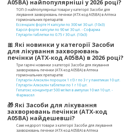
A05BA) найпопулярніші у 2026 році?
ТОП-3 найпопулярніші товари у категорії Засоби для
лікування захворювань печінки (ATX-код A05BA) в Аптека
гормональних препаратів:
Ессенціалє форте Н капсули по 300 мг 30 шт. (10х3)
Карсіл форте капсули по 90 мг 30 шт. - Софарма
Глутаргін таблетки по 0.75 г 30 шт. (10х3)
🎀 Які новинки у категорії Засоби
для лікування захворювань
печінки (ATX-код A05BA) в 2026 році?
Три гарячі новинки з категорії Засоби для лікування
захворювань печінки (ATX-код A05BA) в Аптека
гормональних препаратів:
Глутаргін Алкоклін порошок 1 г/3 г по 3 г у пакетиках 10 шт.
Глутаргін Алкоклін таблетки по 1 г 10 шт.
Гепатокс концентрат 500 мг/мл в ампулах 10 мл 10 шт. -
Фармасел
🎁 Які Засоби для лікування
захворювань печінки (ATX-код
A05BA) найдешевші?
Самі недорогі товари з категорії Засоби для лікування
захворювань печінки (ATX-код A05BA) в Аптека