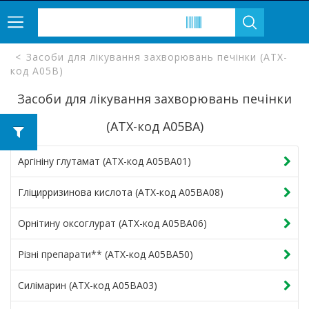
Засоби для лікування захворювань печінки (ATX-
код A05B)
Засоби для лікування захворювань печінки
(ATX-код A05BA)
Аргініну глутамат (ATX-код A05BA01)
Гліцирризинова кислота (ATX-код A05BA08)
Орнітину оксоглурат (ATX-код A05BA06)
Різні препарати** (ATX-код A05BA50)
Силімарин (ATX-код A05BA03)