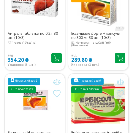
Антраль таблетки по 0.2 г 30
Ессенціалє форте Н капсули
шт. (10х3)
по 300 мг 30 шт. (10х3)
АТ "Фармак" (Україна)
Ей. Наттерманн енд Сайі ГмбХ
(Німеччина)
від
від
354.20 ₴
289.80 ₴
Упаковка (3 шт.)
Упаковка (3 шт.)
Лікарський засіб
Лікарський засіб
9 шт. в 5 аптеках
32 шт. в 24 аптеках
Ессенціалє Н розчин для
Ербісол розчин для інєкцій в