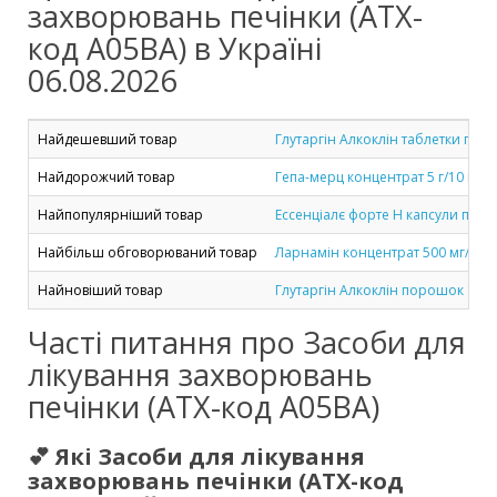
захворювань печінки (ATX-
код A05BA) в Україні
06.08.2026
Найдешевший товар
Глутаргін Алкоклін таблетки по 1 г
Найдорожчий товар
Гепа-мерц концентрат 5 г/10 мл у
Найпопулярніший товар
Ессенціалє форте Н капсули по 300
Найбільш обговорюваний товар
Ларнамін концентрат 500 мг/мл в
Найновіший товар
Глутаргін Алкоклін порошок 1 г/3 
Часті питання про Засоби для
лікування захворювань
печінки (ATX-код A05BA)
💕 Які Засоби для лікування
захворювань печінки (ATX-код