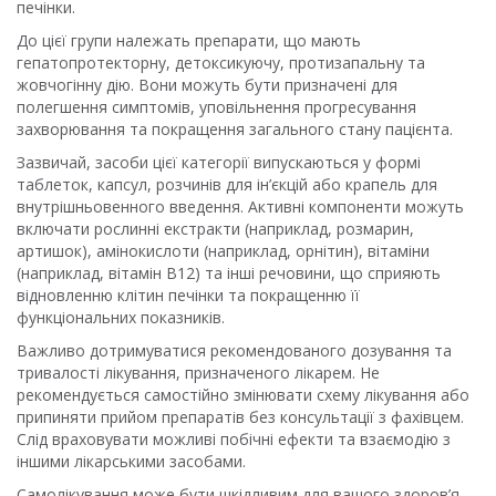
печінки.
До цієї групи належать препарати, що мають
гепатопротекторну, детоксикуючу, протизапальну та
жовчогінну дію. Вони можуть бути призначені для
полегшення симптомів, уповільнення прогресування
захворювання та покращення загального стану пацієнта.
Зазвичай, засоби цієї категорії випускаються у формі
таблеток, капсул, розчинів для ін’єкцій або крапель для
внутрішньовенного введення. Активні компоненти можуть
включати рослинні екстракти (наприклад, розмарин,
артишок), амінокислоти (наприклад, орнітин), вітаміни
(наприклад, вітамін B12) та інші речовини, що сприяють
відновленню клітин печінки та покращенню її
функціональних показників.
Важливо дотримуватися рекомендованого дозування та
тривалості лікування, призначеного лікарем. Не
рекомендується самостійно змінювати схему лікування або
припиняти прийом препаратів без консультації з фахівцем.
Слід враховувати можливі побічні ефекти та взаємодію з
іншими лікарськими засобами.
Самолікування може бути шкідливим для вашого здоров’я.