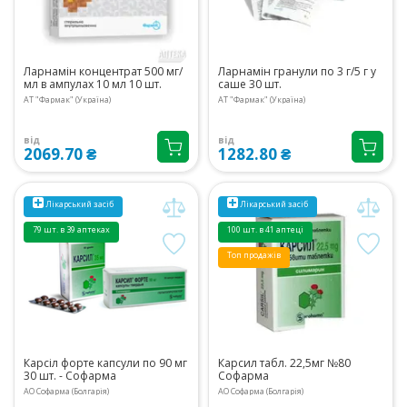
Ларнамін концентрат 500 мг/
Ларнамін гранули по 3 г/5 г у
мл в ампулах 10 мл 10 шт.
саше 30 шт.
АТ "Фармак" (Україна)
АТ "Фармак" (Україна)
від
від
2069.70 ₴
1282.80 ₴
Лікарський засіб
Лікарський засіб
79 шт. в 39 аптеках
100 шт. в 41 аптеці
Топ продажів
Карсіл форте капсули по 90 мг
Карсил табл. 22,5мг №80
30 шт. - Софарма
Софарма
АО Софарма (Болгарія)
АО Софарма (Болгарія)