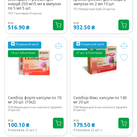
інєкцій 250 мг/5 мл в ампулах
ампулах по 2 мл 10 шт.
по 5 мл 5 шт.
ПП Лабораторія Ербіс (Україна)
ПАТ Галичфарм (Україна)
від
від
516.90 ₴
932.50 ₴
Лікарський засіб
Лікарський засіб
14 шт. в 8 аптеках
21 шт. в 15 аптеках
Силібор форте капсули по 70
Силібор Макс капсули по 140
мг 20 шт. (10х2)
мг 20 шт.
ТОВ Фармацевтична компанія Здоров'я
ТОВ Фармацевтична компанія Здоров'я
(Україна)
(Україна)
від
від
100.10 ₴
179.50 ₴
Упаковка (2 шт.)
Упаковка (2 шт.)