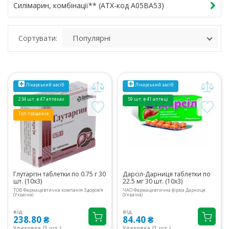
Силімарин, комбінації** (ATX-код A05BA53)
Сортувати:
Лікарський засіб
Лікарський засіб
234 шт. в 47 аптеках
59 шт. в 41 аптеці
Топ продажів
Глутаргін таблетки по 0.75 г 30
Дарсіл-Дарниця таблетки по
шт. (10х3)
22.5 мг 30 шт. (10х3)
ТОВ Фармацевтична компанія Здоров'я
ЧАО Фармацевтична фірма Дарниця
(Україна)
(Україна)
від
від
238.80 ₴
84.40 ₴
Упаковка (3 шт.)
Упаковка (3 шт.)