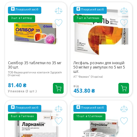
Лікарський засіб
Лікарський засіб
3 шт. в 1 аптеці
7 шт. в 7 аптеках
Силібор 35 таблетки по 35 мг
Лесфаль розчин для інєкцій
30 шт.
50 мг/мл у ампулах по 5 мл 5
шт.
ТОВ Фармацевтична компанія Здоров'я
(Україна)
АТ "Фармак" (Україна)
81.40 ₴
від
453.80 ₴
Упаковка (3 шт.)
Лікарський засіб
Лікарський засіб
8 шт. в 7 аптеках
15 шт. в 12 аптеках