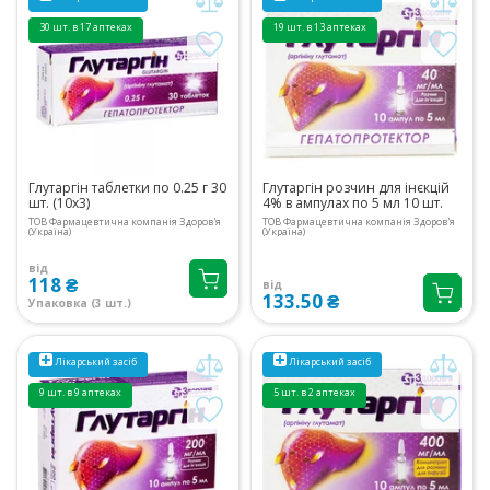
30 шт. в 17 аптеках
19 шт. в 13 аптеках
Глутаргін таблетки по 0.25 г 30
Глутаргін розчин для інєкцій
шт. (10х3)
4% в ампулах по 5 мл 10 шт.
ТОВ Фармацевтична компанія Здоров'я
ТОВ Фармацевтична компанія Здоров'я
(Україна)
(Україна)
від
118 ₴
від
133.50 ₴
Упаковка (3 шт.)
Лікарський засіб
Лікарський засіб
9 шт. в 9 аптеках
5 шт. в 2 аптеках