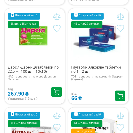
Лікарський засіб
Лікарський засіб
58 шт. в 35 аптеках
45 шт. в 27 аптеках
Дарсіл-Дарниця таблетки по
Глутаргін Алкоклін таблетки
22.5 мг 100 шт. (10х10)
по 1 г 2 шт.
ЧАО Фармацевтична фірма Дарниця
ТОВ Фармацевтична компанія Здоров'я
(Україна)
(Україна)
від
267.90 ₴
від
66 ₴
Упаковка (10 шт.)
Лікарський засіб
Лікарський засіб
494 шт. в 50 аптеках
81 шт. в 45 аптеках
Топ продажів