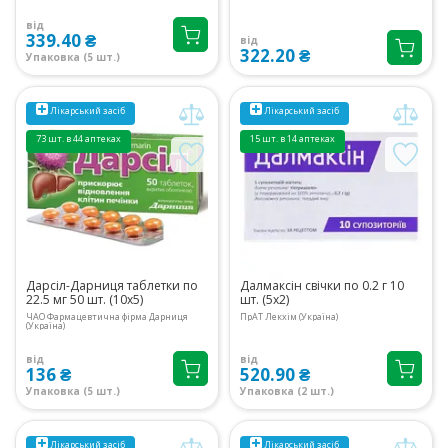
від
339.40 ₴
від
322.20 ₴
Упаковка (5 шт.)
Лікарський засіб
Лікарський засіб
73 шт. в 44 аптеках
15 шт. в 14 аптеках
Дарсіл-Дарниця таблетки по
Далмаксін свічки по 0.2 г 10
22.5 мг 50 шт. (10х5)
шт. (5х2)
ЧАО Фармацевтична фірма Дарниця
ПрАТ Лекхім (Україна)
(Україна)
від
від
136 ₴
520.90 ₴
Упаковка (5 шт.)
Упаковка (2 шт.)
Лікарський засіб
Лікарський засіб