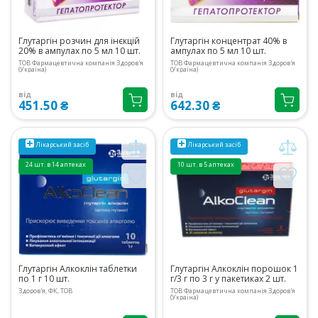
Глутаргін розчин для інєкцій
Глутаргін концентрат 40% в
20% в ампулах по 5 мл 10 шт.
ампулах по 5 мл 10 шт.
ТОВ Фармацевтична компанія Здоров'я
ТОВ Фармацевтична компанія Здоров'я
(Україна)
(Україна)
від
від
451.50 ₴
642.30 ₴
Лікарський засіб
Лікарський засіб
24 шт. в 14 аптеках
10 шт. в 5 аптеках
Глутаргін Алкоклін таблетки
Глутаргін Алкоклін порошок 1
по 1 г 10 шт.
г/3 г по 3 г у пакетиках 2 шт.
Здоров'я, ФК, ТОВ
ТОВ Фармацевтична компанія Здоров'я
(Україна)