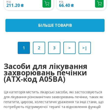
від
від
211.20 ₴
66.40 ₴
БIЛЬШЕ ТОВАРIВ
1
2
3
>
>|
Засоби для лікування
захворювань печінки
(ATX-код A05BA)
Ця категорія містить лікарські засоби, які застосовуються
для лікування різноманітних захворювань печінки, таких як
гепатити, цирози, холестатичні ураження та інші стани, що
потребують підтримуючої терапії та відновлення функцій