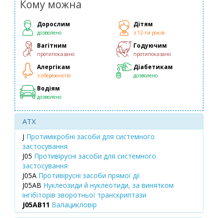
Кому можна
Дорослим
Дітям
дозволено
з 12-ти років
Вагітним
Годуючим
протипоказано
протипоказано
Алергікам
Діабетикам
з обережністю
дозволено
Водіям
дозволено
ATX
J
Протимікробні засоби для системного
застосування
J05
Противірусні засоби для системного
застосування
J05A
Противірусні засоби прямої дії
J05AB
Нуклеозиди й нуклеотиди, за винятком
інгібіторів зворотньої транскриптази
J05AB11
Валацикловір