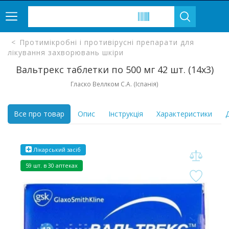
Протимікробні і противірусні препарати для
лікування захворювань шкіри
Вальтрекс таблетки по 500 мг 42 шт. (14х3)
Гласко Веллком С.А. (Іспанія)
Все про товар
Опис
Інструкція
Характеристики
Д
Лікарський засіб
59 шт. в 30 аптеках