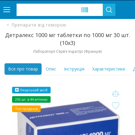
Препарати від геморою
Детралекс 1000 мг таблетки по 1000 мг 30 шт.
(10х3)
Лабораторії Серв’є Індастрі (Франція)
Все про товар
Опис
Інструкція
Характеристики
Д
Лікарський засіб
253 шт. в 44 аптеках
Топ продажів