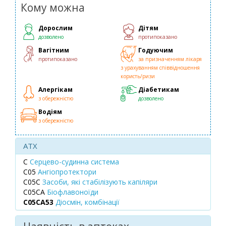
Кому можна
Дорослим
Дітям
дозволено
протипоказано
Вагітним
Годуючим
протипоказано
за призначенням лікаря
з урахуванням співвідношення
користь/ризи
Алергікам
Діабетикам
з обережністю
дозволено
Водіям
з обережністю
ATX
C
Серцево-судинна система
C05
Ангіопротектори
C05C
Засоби, які стабілізують капіляри
C05CA
Біофлавоноїди
C05CA53
Діосмін, комбінації