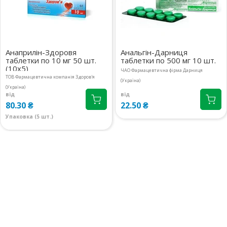
08:00-20:00
маршрут
м.Київ, вул.Ревуцького, 9
1 шт.
08:00-21:00
маршрут
150.40 ₴
Анаприлін-Здоровя
Анальгін-Дарниця
м.Київ, вул.Ахматової Анни, 9/18
1 шт.
таблетки по 10 мг 50 шт.
таблетки по 500 мг 10 шт.
09:00-19:00
маршрут
(10х5)
150.40 ₴
ЧАО Фармацевтична фірма Дарниця
ТОВ Фармацевтична компанія Здоров'я
(Україна)
(Україна)
м.Київ, вул.Білецького, 1.3
1 шт.
від
від
08:00-21:00
маршрут
150.40 ₴
80.30 ₴
22.50 ₴
Упаковка (5 шт.)
м.Київ, вул.Григоровича-
1 шт.
Барського, 1
150.40 ₴
08:00-21:00
маршрут
м.Київ, бул.Лесі Українки, 24
3 шт.
08:00-21:00
маршрут
150.40 ₴
м.Київ, вул.Антоновича, 47А
1 шт.
08:00-21:00
маршрут
150.40 ₴