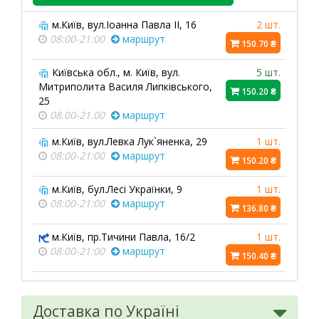
м.Київ, вул.Іоанна Павла ІІ, 16
2 шт.
08:00-21:00
маршрут
150.70 ₴
Київська обл., м. Київ, вул.
5 шт.
Митриполита Василя Липківського,
150.20 ₴
25
08.00-21.00
маршрут
м.Київ, вул.Левка Лук`яненка, 29
1 шт.
08:00-21:00
маршрут
150.20 ₴
м.Київ, бул.Лесі Українки, 9
1 шт.
08:00-21:00
маршрут
136.80 ₴
м.Київ, пр.Тичини Павла, 16/2
1 шт.
08:00-21:00
маршрут
150.40 ₴
м.Київ, вул.Липківського Василя
1 шт.
Митрополита, 1А
150.40 ₴
Доставка по Україні
08:00-22:00
маршрут