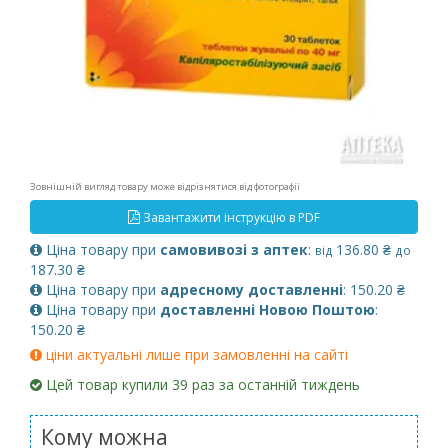
Зовнішній вигляд товару може відрізнятися від фотографії
Завантажити інструкцію в PDF
Ціна товару при
самовивозі з аптек
:
136.80 ₴
від
до
187.30 ₴
Ціна товару при
адресному доставленні
: 150.20 ₴
Ціна товару при
доставленні Новою Поштою
:
150.20 ₴
ціни актуальні лише при замовленні на сайті
Цей товар купили 39 раз за останній тиждень
Кому можна