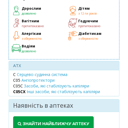
Дорослим
Дітям
дозволено
з 12-ти років
Вагітним
Годуючим
протипоказано
протипоказано
Алергікам
Діабетикам
з обережністю
з обережністю
Водіям
дозволено
ATX
C
Серцево-судинна система
C05
Ангіопротектори
C05C
Засоби, які стабілізують капіляри
C05CX
Інші засоби, які стабілізують капіляри
Наявність в аптеках
ЗНАЙТИ НАЙБЛИЖЧУ АПТЕКУ