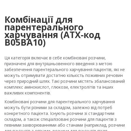
Комбінації для
парентерального
харчування (ATX-код
B05BA10)
Ця категорія включає в себе комбіновані розчини,
призначені для внутрішньовенного введення з метою
забезпечення парентерального харчування пацієнтів, які не
можуть отримувати достатню кількість поживних речовин
через природний шлях. Такі розчини містять збалансований
комплекс амінокислот, глюкози, електролітів та інших
важливих компонентів.
Комбіновані розчини для парентерального харчування
можуть бути різними за складом, залежно від потреб
конкретного пацієнта. Існують розчини зі стандартним
складом, а також спеціалізовані розчини для пацієнтів з
певними захворюваннями або станами (наприклад, розчини
для пацієнтів з опіками, розчини для пацієнтів після