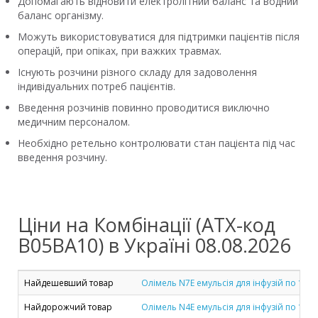
Допомагають відновити електролітний баланс та водний
баланс організму.
Можуть використовуватися для підтримки пацієнтів після
операцій, при опіках, при важких травмах.
Існують розчини різного складу для задоволення
індивідуальних потреб пацієнтів.
Введення розчинів повинно проводитися виключно
медичним персоналом.
Необхідно ретельно контролювати стан пацієнта під час
введення розчину.
Ціни на Комбінації (ATX-код
B05BA10) в Україні 08.08.2026
Найдешевший товар
Олімель N7E емульсія для інфузій по 1500
Найдорожчий товар
Олімель N4E емульсія для інфузій по 1500