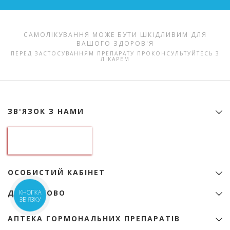
САМОЛІКУВАННЯ МОЖЕ БУТИ ШКІДЛИВИМ ДЛЯ
ВАШОГО ЗДОРОВ'Я
ПЕРЕД ЗАСТОСУВАННЯМ ПРЕПАРАТУ ПРОКОНСУЛЬТУЙТЕСЬ З
ЛІКАРЕМ
ЗВ'ЯЗОК З НАМИ
Контактна інформація
ТОВ "Аптека гормональних препаратів"
01133, Україна, Київ
б-р Лесі Українки, 9
ідентифікаційний код 22974151
ОСОБИСТИЙ КАБІНЕТ
+38 (068) 345-01-31
Особистий Кабінет
zakaz@e-apteka.com.ua
ДОДАТКОВО
КНОПКА
Закладки
Мережа аптек на мапі
ЗВ'ЯЗКУ
Товари зі знижкою
Програма лояльності
АПТЕКА ГОРМОНАЛЬНИХ ПРЕПАРАТІВ
Акції