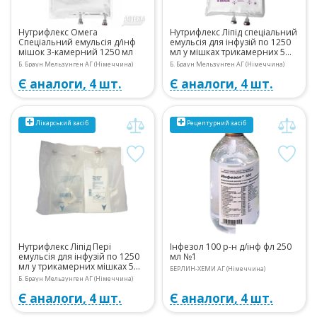
Нутрифлекс Омега
Нутрифлекс Ліпід спеціальний
Спеціальний емульсія д/інф
емульсія для інфузій по 1250
мішок 3-камерний 1250 мл
мл у мішках трикамерних 5
шт.
Б. Браун Мельзунген АГ (Німеччина)
Б. Браун Мельзунген АГ (Німеччина)
Є аналоги, 4 шт.
Є аналоги, 4 шт.
Лікарський засіб
Рецептурний
засіб
Нутрифлекс Ліпід Пері
Інфезол 100 р-н д/інф фл 250
емульсія для інфузій по 1250
мл №1
мл у трикамерних мішках 5
БЕРЛИН-ХЕМИ АГ (Німеччина)
шт.
Б. Браун Мельзунген АГ (Німеччина)
Є аналоги, 4 шт.
Є аналоги, 4 шт.