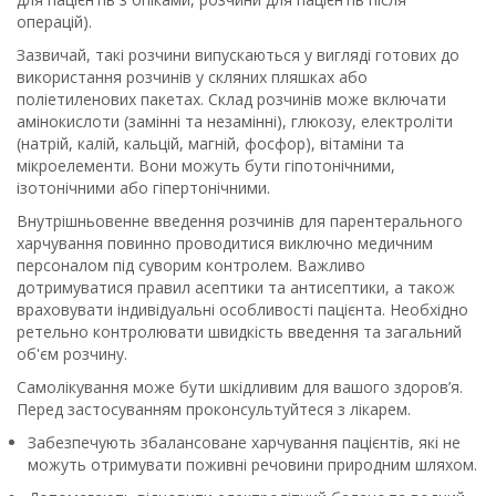
операцій).
Зазвичай, такі розчини випускаються у вигляді готових до
використання розчинів у скляних пляшках або
поліетиленових пакетах. Склад розчинів може включати
амінокислоти (замінні та незамінні), глюкозу, електроліти
(натрій, калій, кальцій, магній, фосфор), вітаміни та
мікроелементи. Вони можуть бути гіпотонічними,
ізотонічними або гіпертонічними.
Внутрішньовенне введення розчинів для парентерального
харчування повинно проводитися виключно медичним
персоналом під суворим контролем. Важливо
дотримуватися правил асептики та антисептики, а також
враховувати індивідуальні особливості пацієнта. Необхідно
ретельно контролювати швидкість введення та загальний
об'єм розчину.
Самолікування може бути шкідливим для вашого здоров’я.
Перед застосуванням проконсультуйтеся з лікарем.
Забезпечують збалансоване харчування пацієнтів, які не
можуть отримувати поживні речовини природним шляхом.