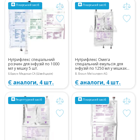
Лікарський засіб
Лікарський засіб
Нутрифлекс спеціальний
Нутрифлекс Омега
розчин для інфузій по 1000
спеціальний емульсія для
мл у мішку 5 шт.
інфузій по 1250 мл у мішках
трикамерних 5 шт.
Б.Браун Медикал СА (Швейцарія)
B. Braun Melsungen AG
Є аналоги, 4 шт.
Є аналоги, 4 шт.
Рецептурний
засіб
Лікарський засіб