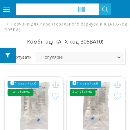
Розчини для парентерального харчування (ATX-код
B05BA)
Комбінації (ATX-код B05BA10)
Сортувати:
Лікарський засіб
Лікарський засіб
1 шт. в 1 аптеці
2 шт. в 1 аптеці