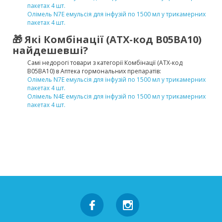
пакетах 4 шт.
Олімель N7E емульсія для інфузій по 1500 мл у трикамерних
пакетах 4 шт.
🎁 Які Комбінації (ATX-код B05BA10)
найдешевші?
Самі недорогі товари з категорії Комбінації (ATX-код
B05BA10) в Аптека гормональних препаратів:
Олімель N7E емульсія для інфузій по 1500 мл у трикамерних
пакетах 4 шт.
Олімель N4E емульсія для інфузій по 1500 мл у трикамерних
пакетах 4 шт.