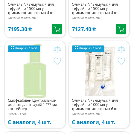
Олімель N7E емульсія для
Олімель N4E емульсія для
інфузій по 1500 мл у
інфузій по 1500 мл у
трикамерних пакетах 4 шт.
трикамерних пакетах 4 шт.
Baxter Oncology GmbH
Baxter Oncology GmbH
7195.30 ₴
7127.40 ₴
Лікарський засіб
Лікарський засіб
Смофкабівен Центральний
Олімель N7E емульсія для
розчин для інфузій 1477 мл
інфузій по 1000 мл у
контейнер
трикамерних пакетах 6 шт.
Fresenius Kabi
Baxter Oncology GmbH
Є аналоги, 4 шт.
Є аналоги, 4 шт.