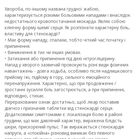
Хвороба, по-іншому названа грудної жабою,
характеризується різкими больовими нападами і внаслідок
недостатнього кровопостачання міокарда. Являє собою
клінічну форму ішемії серця. Як розпізнати характерну біль,
властиву для стенокардії?
• Має форму нападу, спалахи, тобто чіткий час початку і
припинення.
• Виникнення в тих чи інших умовах.
• Затихання або припинення під дією нітрогліцерину.
Напад у хворого зазвичай провокують різні види фізичних
навантажень - довга ходьба, особливо після надлишкового
прийому їжі, підйому в гору, сильного емоційного
перенапруження. Характерно, що при продовженні /
зростанні зусилля біль загострюється, а при припиненні,
відповідно, стихає.
Перерахованих ознак достатньо, щоб лікар поставив
діагноз і призначив таблетки від стенокардії серця.
Додатковими симптомами є: локалізація болю в районі
грудини, що має давлячий характер, виражена блідість
шкіри, прискорений пульс. Так виражається стенокардія
напруги, а «спокійна» різновид виникає без певного