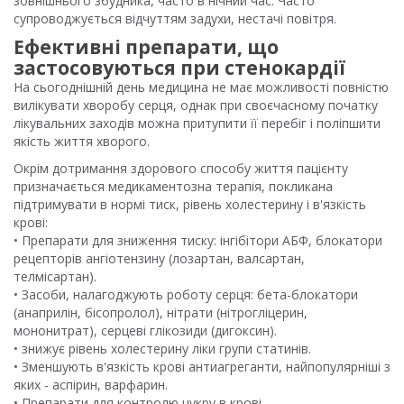
зовнішнього збудника, часто в нічний час. Часто
супроводжується відчуттям задухи, нестачі повітря.
Ефективні препарати, що
застосовуються при стенокардії
На сьогоднішній день медицина не має можливості повністю
вилікувати хворобу серця, однак при своєчасному початку
лікувальних заходів можна притупити її перебіг і поліпшити
якість життя хворого.
Окрім дотримання здорового способу життя пацієнту
призначається медикаментозна терапія, покликана
підтримувати в нормі тиск, рівень холестерину і в'язкість
крові:
• Препарати для зниження тиску: інгібітори АБФ, блокатори
рецепторів ангіотензину (лозартан, валсартан,
телмісартан).
• Засоби, налагоджують роботу серця: бета-блокатори
(анаприлін, бісопролол), нітрати (нітрогліцерин,
мононитрат), серцеві глікозиди (дигоксин).
• знижує рівень холестерину ліки групи статинів.
• Зменшують в'язкість крові антиагреганти, найпопулярніші з
яких - аспірин, варфарин.
• Препарати для контролю цукру в крові.