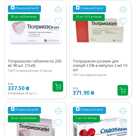
Лікарський засіб
Лікарський засіб
30 шт. в 28 аптеках
18 шт. в 15 аптеках
Тіотриазолін таблетки по 200
Тіотриазолін розчин для
мг 90 шт. (15х6)
інєкцій 2.5% в ампулах 2 мл 10
шт.
ПрАТ Київмедпрепарат (Україна)
ПАТ Галичфарм (Україна)
від
337.50 ₴
від
371.90 ₴
Упаковка (6 шт.)
Лікарський засіб
Лікарський засіб
32 шт. в 25 аптеках
1 шт. в 1 аптеці