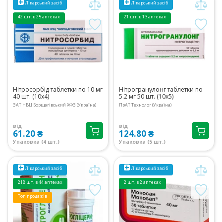
Лікарський засіб
Лікарський засіб
42 шт. в 25 аптеках
21 шт. в 13 аптеках
Нітросорбід таблетки по 10 мг
Нітрогранулонг таблетки по
40 шт. (10х4)
5.2 мг 50 шт. (10х5)
ЗАТ НВЦ Борщагівський ХФЗ (Україна)
ПрАТ Технолог (Україна)
від
від
61.20 ₴
124.80 ₴
Упаковка (4 шт.)
Упаковка (5 шт.)
Лікарський засіб
Лікарський засіб
218 шт. в 44 аптеках
2 шт. в 2 аптеках
Топ продажів