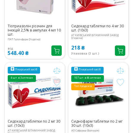
Тіотриазолін розчин для
Сидокард таблетки по 4 мг 30
інєкцій 2,5% в ампулах 4 мл 10
шт. (10х3)
шт.
АТ КИЇВСЬКИЙ ВІТАМІННИЙ ЗАВОД
(Україна)
ПАТ Галичфарм (Україна)
218 ₴
від
548.40 ₴
Упаковка (3 шт.)
Лікарський засіб
Лікарський засіб
4 шт. в 3 аптеках
107 шт. в 46 аптеках
Топ продажів
Сидокард таблетки по 2 мг 30
Сиднофарм таблетки по 2 мг
шт. (10х3)
30 шт. (10х3)
АТ КИЇВСЬКИЙ ВІТАМІННИЙ ЗАВОД
АО Софарма (Болгарія)