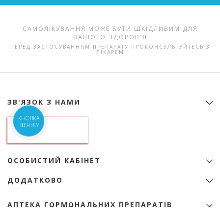
САМОЛІКУВАННЯ МОЖЕ БУТИ ШКІДЛИВИМ ДЛЯ
ВАШОГО ЗДОРОВ'Я
ПЕРЕД ЗАСТОСУВАННЯМ ПРЕПАРАТУ ПРОКОНСУЛЬТУЙТЕСЬ З
ЛІКАРЕМ
ЗВ'ЯЗОК З НАМИ
Контактна інформація
КНОПКА
ЗВ'ЯЗКУ
ТОВ "Аптека гормональних препаратів"
01133, Україна, Київ
б-р Лесі Українки, 9
ідентифікаційний код 22974151
ОСОБИСТИЙ КАБІНЕТ
+38 (068) 345-01-31
Особистий Кабінет
zakaz@e-apteka.com.ua
ДОДАТКОВО
Закладки
Мережа аптек на мапі
Товари зі знижкою
Програма лояльності
АПТЕКА ГОРМОНАЛЬНИХ ПРЕПАРАТІВ
Акції
Бренди
Ліцензія