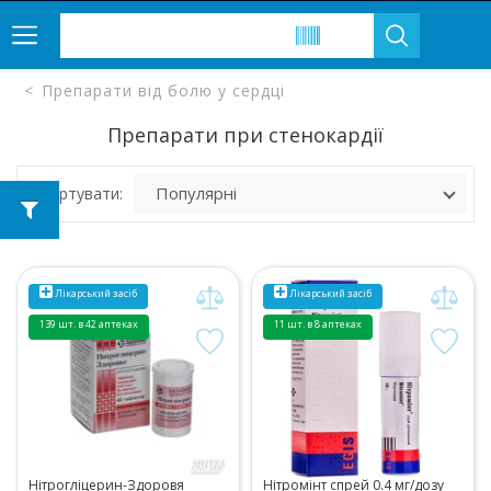
Препарати від болю у сердці
Препарати при стенокардії
Сортувати:
Лікарський засіб
Лікарський засіб
139 шт. в 42 аптеках
11 шт. в 8 аптеках
Нітрогліцерин-Здоровя
Нітромінт спрей 0.4 мг/дозу