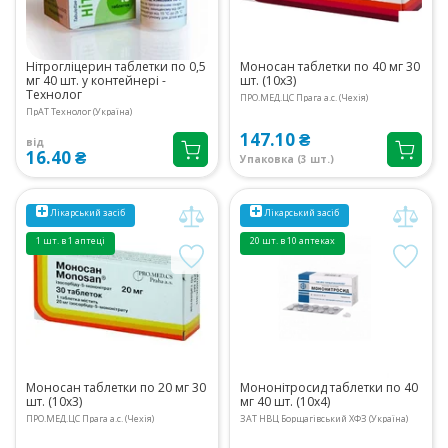
Нітрогліцерин таблетки по 0,5
Моносан таблетки по 40 мг 30
мг 40 шт. у контейнері -
шт. (10х3)
Технолог
ПРО.МЕД.ЦС Прага а.с. (Чехія)
ПрАТ Технолог (Україна)
147.10 ₴
від
16.40 ₴
Упаковка (3 шт.)
Лікарський засіб
Лікарський засіб
1 шт. в 1 аптеці
20 шт. в 10 аптеках
Моносан таблетки по 20 мг 30
Мононітросид таблетки по 40
шт. (10х3)
мг 40 шт. (10х4)
ПРО.МЕД.ЦС Прага а.с. (Чехія)
ЗАТ НВЦ Борщагівський ХФЗ (Україна)