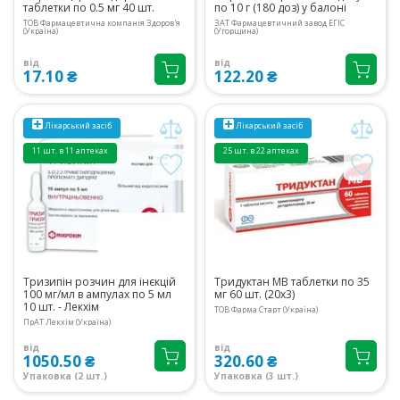
таблетки по 0.5 мг 40 шт.
по 10 г (180 доз) у балоні
ТОВ Фармацевтична компанія Здоров'я
ЗАТ Фармацевтичний завод ЕГІС
(Україна)
(Угорщина)
від
від
17.10 ₴
122.20 ₴
Лікарський засіб
Лікарський засіб
11 шт. в 11 аптеках
25 шт. в 22 аптеках
Тризипін розчин для інєкцій
Тридуктан МВ таблетки по 35
100 мг/мл в ампулах по 5 мл
мг 60 шт. (20х3)
10 шт. - Лекхім
ТОВ Фарма Старт (Україна)
ПрАТ Лекхім (Україна)
від
від
1050.50 ₴
320.60 ₴
Упаковка (2 шт.)
Упаковка (3 шт.)