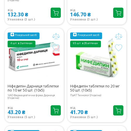
(Україна)
від
від
132.30 ₴
146.70 ₴
Упаковка (3 шт.)
Упаковка (3 шт.)
Лікарський засіб
Лікарський засіб
4 шт. в 3 аптеках
65 шт. в 28 аптеках
Ніфедипін-Дарниця таблетки
Ніфедипін таблетки по 20 мг
по 10 мг 50 шт. (10х5)
50 шт. (10х5)
ЧАО Фармацевтична фірма Дарниця
ПрАТ Технолог (Україна)
(Україна)
від
від
43.20 ₴
41.70 ₴
Упаковка (5 шт.)
Упаковка (5 шт.)