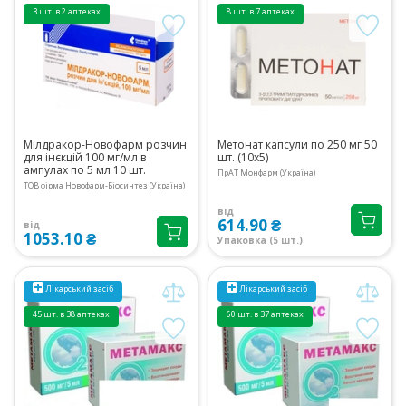
3 шт. в 2 аптеках
8 шт. в 7 аптеках
Мілдракор-Новофарм розчин
Метонат капсули по 250 мг 50
для інєкцій 100 мг/мл в
шт. (10х5)
ампулах по 5 мл 10 шт.
ПрАТ Монфарм (Україна)
ТОВ фірма Новофарм-Біосинтез (Україна)
від
614.90 ₴
від
1053.10 ₴
Упаковка (5 шт.)
Лікарський засіб
Лікарський засіб
45 шт. в 38 аптеках
60 шт. в 37 аптеках