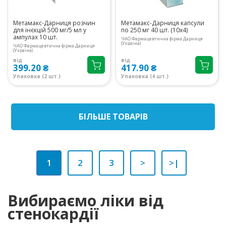
Метамакс-Дарниця розчин
Метамакс-Дарниця капсули
для інєкцій 500 мг/5 мл у
по 250 мг 40 шт. (10х4)
ампулах 10 шт.
ЧАО Фармацевтична фірма Дарниця
(Україна)
ЧАО Фармацевтична фірма Дарниця
(Україна)
від
від
399.20 ₴
417.90 ₴
Упаковка (2 шт.)
Упаковка (4 шт.)
БIЛЬШЕ ТОВАРIВ
1
2
3
>
>|
Вибираємо ліки від
стенокардії