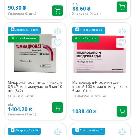
від
90.30 ₴
88.60 ₴
Упаковка (3 шт.)
Упаковка (4 шт.)
Лікарський засіб
Лікарський засіб
30 шт. в 24 аптеках
4 шт. в 1 аптеці
Мілдронат розчин для інєкцій
Мілдрокард-Н розчин для
0,5 г/5 мл в ампулах по 5 мл 10
інєкцій 100 мг/мл в ампулах по
шт. (5х2)
5 мл 10 шт.
АТ Гріндекс (Латвія)
ТОВ ФАРМАСЕЛ (Україна)
від
1404.20 ₴
1038.40 ₴
Упаковка (2 шт.)
Лікарський засіб
Лікарський засіб