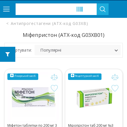
Антипрогестагени (ATX-код G03XB)
Міфепристон (ATX-код G03XB01)
Сортувати:
Лікарський засіб
Рецептурний
засіб
Міфетон таблетки по 200 мг 3
Міропрістон таб 200 мг №3