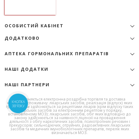
ТОВ "Аптека гормональних препаратів"
01133, Україна, Київ
б-р Лесі Українки, 9
ідентифікаційний код 22974151
ОСОБИСТИЙ КАБІНЕТ
+38 (068) 345-01-31
Особистий Кабінет
zakaz@e-apteka.com.ua
ДОДАТКОВО
Закладки
Мережа аптек на мапі
Товари зі знижкою
Програма лояльності
АПТЕКА ГОРМОНАЛЬНИХ ПРЕПАРАТІВ
Акції
Бренди
Ліцензія
НАШІ ДОДАТКИ
Ліки за алфавітом
Сертифікати
Новини
Публічний договір (Оферта)
НАШІ ПАРТНЕРИ
Корисна інформація
Полiтика конфiденцiйностi
Умови доставки та оплати
Державна служба
Забороняється електронна роздрібна торгівля та доставка
України з
Умови використання сайту
КНОПКА
кінцевому споживачу: лікарських засобів, реалізація (відпуск) яких
лікарських
ЗВ'ЯЗКУ
громадянам здійснюється за рецептами лікарів (крім відпуску таких
Про Компанію
засобів та
лікарських засобів за електронним рецептом у порядку,
контролю за
встановленому МОЗ); лікарських засобів, обіг яких відповідно до
Політика повернення
закону здійснюється за наявності ліцензії на провадження
наркотиками
діяльності з обігу наркотичних засобів, психотропних речовин і
Політика якості
прекурсорів; сильнодіючих, отруйних, радіоактивних лікарських
засобів та медичних імунобіологічних препаратів, перелік яких
Робота в компанії
визначається МОЗ.