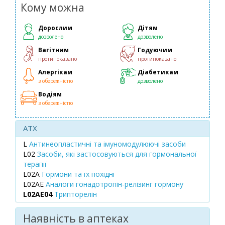
Кому можна
Дорослим
Дітям
дозволено
дозволено
Вагітним
Годуючим
протипоказано
протипоказано
Алергікам
Діабетикам
з обережністю
дозволено
Водіям
з обережністю
ATX
L
Антинеопластичні та імуномодулюючі засоби
L02
Засоби, які застосовуються для гормональної
терапії
L02A
Гормони та їх похідні
L02AE
Аналоги гонадотропін-релізинг гормону
L02AE04
Трипторелін
Наявність в аптеках