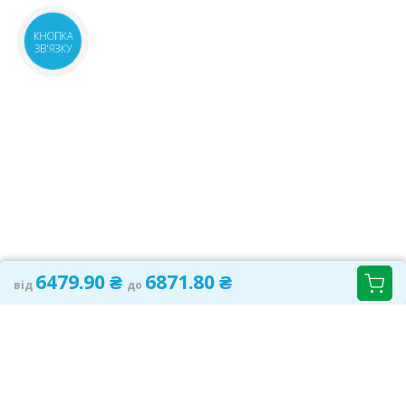
КНОПКА
ЗВ'ЯЗКУ
6479.90 ₴
6871.80 ₴
від
до