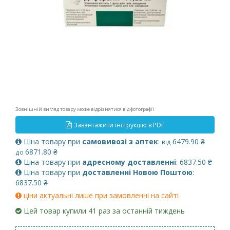
Зовнішній вигляд товару може відрізнятися від фотографії
Завантажити інструкцію в PDF
Ціна товару при
самовивозі з аптек
:
6479.90 ₴
від
6871.80 ₴
до
Ціна товару при
адресному доставленні
: 6837.50 ₴
Ціна товару при
доставленні Новою Поштою
:
6837.50 ₴
ціни актуальні лише при замовленні на сайті
Цей товар купили 41 раз за останній тиждень