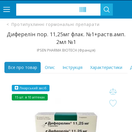
Протипухлинні гормональні препарати
Диферелін пор. 11,25мг флак. №1+раств.амп.
2мл №1
IPSEN PHARMA BIOTECH (Франція)
Все про товар
Опис
Інструкція
Характеристики
Д
Лікарський засіб
15 шт. в 10 аптеках