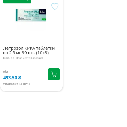
м.Київ, бул.Тараса Шевченка,
Доставимо
36А
до 3 діб
08:00-21:00
маршрут
7203.20 ₴
м.Київ, вул.Іоанна Павла ІІ, 16
Доставимо
08:00-21:00
маршрут
до 3 діб
6602.90 ₴
Летрозол КРКА таблетки
по 2.5 мг 30 шт. (10х3)
КРКА, д.д., Ново место (Словенія)
від
493.50 ₴
Упаковка (3 шт.)