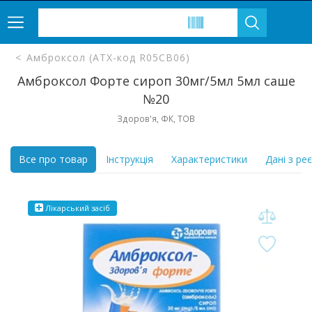
Амброксол (ATX-код R05CB06)
Амброксол Форте сироп 30мг/5мл 5мл саше
№20
Здоров'я, ФК, ТОВ
Все про товар
Інструкція
Характеристики
Дані з ре
Лікарський засіб