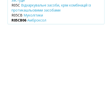
застуди
R05C
Відхаркувальні засоби, крім комбінацій із
протикашльовими засобами
R05CB
Муколітики
R05CB06
Амброксол