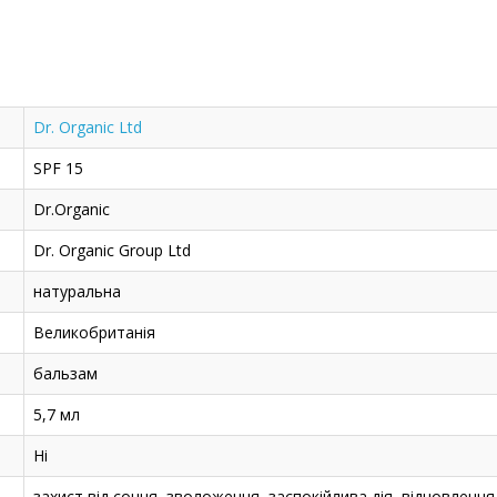
Dr. Organic Ltd
SPF 15
Dr.Organic
Dr. Organic Group Ltd
натуральна
Великобританія
бальзам
5,7 мл
Ні
захист від сонця, зволоження, заспокійлива дія, відновлення