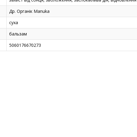
Др. Органік Manuka
суха
бальзам
5060176670273