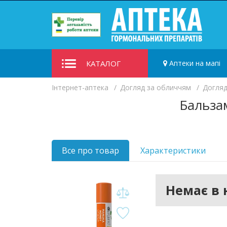
КАТАЛОГ
Аптеки на мапі
Iнтернет-аптека
Догляд за обличчям
Догляд
Бальзам
Все про товар
Характеристики
Немає в 