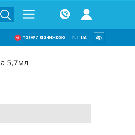
RU
UA
ТОВАРИ ЗІ ЗНИЖКОЮ
ка 5,7мл