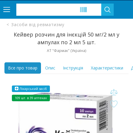
Засоби від ревматизму
Кейвер розчин для інєкцій 50 мг/2 мл у
ампулах по 2 мл 5 шт.
АТ "Фармак" (Україна)
Все про товар
Опис
Інструкція
Характеристики
Д
Лікарський засіб
109 шт. в 39 аптеках