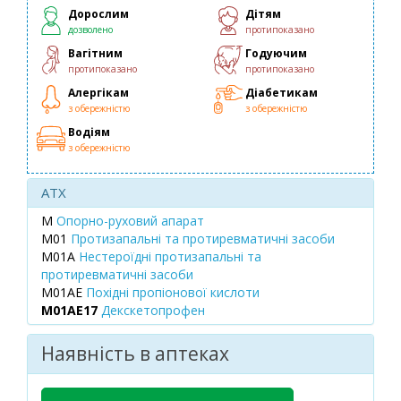
Дорослим
Дітям
дозволено
протипоказано
Вагітним
Годуючим
протипоказано
протипоказано
Алергікам
Діабетикам
з обережністю
з обережністю
Водіям
з обережністю
ATX
M
Опорно-руховий апарат
M01
Протизапальні та протиревматичні засоби
M01A
Нестероїдні протизапальні та
протиревматичні засоби
M01AE
Похідні пропіонової кислоти
M01AE17
Декскетопрофен
Наявність в аптеках