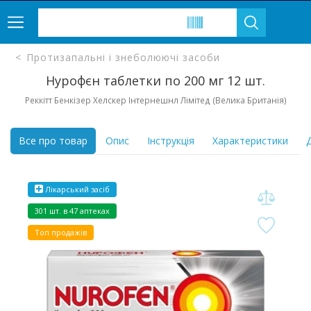
Протизапальні і знеболюючі засоби
Нурофєн таблетки по 200 мг 12 шт.
Реккітт Бенкізер Хелскер Інтернешнл Лімітед (Велика Британія)
Все про товар
Опис
Інструкція
Характеристики
Д
Лікарський засіб
301 шт. в 47 аптеках
Топ продажів