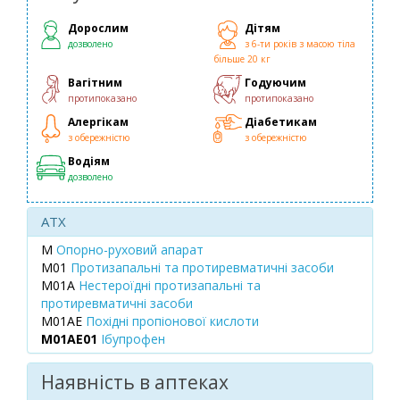
Дорослим
Дітям
дозволено
з 6-ти років з масою тіла
більше 20 кг
Вагітним
Годуючим
протипоказано
протипоказано
Алергікам
Діабетикам
з обережністю
з обережністю
Водіям
дозволено
ATX
M
Опорно-руховий апарат
M01
Протизапальні та протиревматичні засоби
M01A
Нестероїдні протизапальні та
протиревматичні засоби
M01AE
Похідні пропіонової кислоти
M01AE01
Ібупрофен
Наявність в аптеках