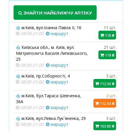
ЗНАЙТИ НАЙБЛИЖЧУ АПТЕКУ
м.Київ, вул.Іоанна Павла ІІ, 16
11 шт.
08:00-21:00
маршрут
118 ₴
Київська обл., м. Київ, вул.
21 шт.
Митриполита Василя Липківського,
118 ₴
25
08.00-21.00
маршрут
м.Київ, пр.Соборності, 4
3 шт.
08:00-21:00
маршрут
112.50 ₴
м.Київ, бул.Тараса Шевченка,
2 шт.
36А
112.50 ₴
08:00-21:00
маршрут
м.Київ, вул.Левка Лук`яненка, 29
3 шт.
08:00-21:00
маршрут
103.80 ₴