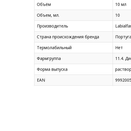
Объём
10 мл
Объем, мл.
10
Производитель
Labialfa
Страна происхождения бренда
Португ
Термолабильный
Нет
Фармгруппа
11.4. Д
Форма выпуска
раство
EAN
999200