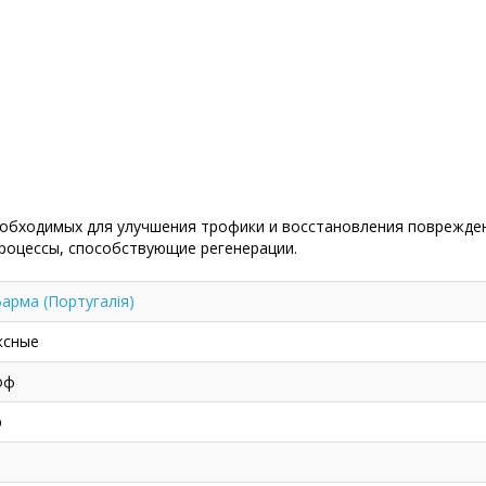
необходимых для улучшения трофики и восстановления поврежде
роцессы, способствующие регенерации.
арма (Португалія)
ксные
оф
р