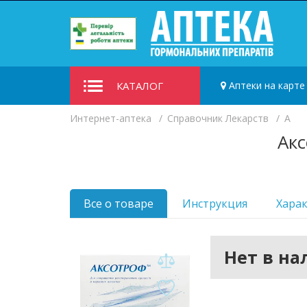
КАТАЛОГ
Аптеки на карте
Интернет-аптека
Справочник Лекарств
А
Акс
Все о товаре
Инструкция
Хара
Нет в н