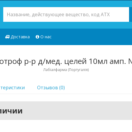
Доставка
О нас
отроф р-р д/мед. целей 10мл амп.
Лабіалфарма (Португалія)
ктеристики
Отзывов (0)
аличии