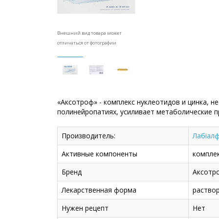
Внешний вид товара может
отличаться от фотографии
«Аксотроф» - комплекс нуклеотидов и цинка, 
полинейропатиях, усиливает метаболические п
Производитель:
Лабіалф
Активные компоненты
компле
Бренд
Аксотр
Лекарственная форма
раство
Нужен рецепт
Нет