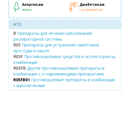
Алергикам
Диабетикам
можно
с осторожностью
ATX
R
Препараты для лечения заболеваний
респираторной системы
R05
Препараты для устранения симптомов
простуды и кашля
R05F
Противокашлевые средства и экспекторанты,
комбинации
R05FB
Другие противокашлевые препараты в
комбинации с отхаркивающими препаратами
R05FB01
Противошлевые препараты в комбинации
с муколитиками