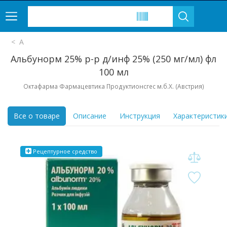
А
Альбунорм 25% р-р д/инф 25% (250 мг/мл) фл
100 мл
Октафарма Фармацевтика Продуктионсгес м.б.Х. (Австрия)
Все о товаре
Описание
Инструкция
Характеристик
Рецептурное
средство