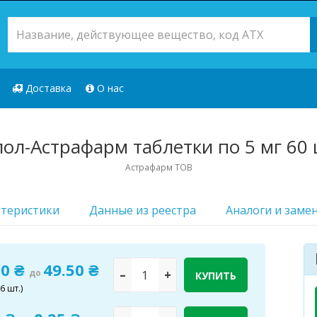
Доставка
О нас
ол-Астрафарм таблетки по 5 мг 60 ш
Астрафарм ТОВ
ктеристики
Данные из реестра
Аналоги и заме
80 ₴
49.50 ₴
до
–
+
КУПИТЬ
6 шт.)