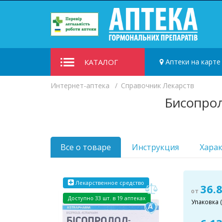
КАТАЛОГ
Аптеки на карте
Интернет-аптека
Справочник Лекарств
Бисопрол
Все о товаре
Инструкция
Хара
Лекарственное средство
36.
от
Доступно 33 шт. в 19 аптеках
Упаковка (