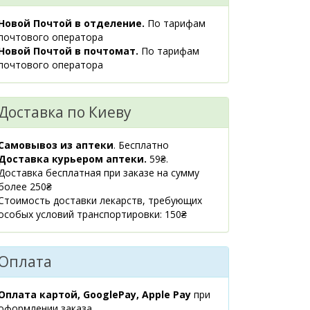
маршрут
Новой Почтой в отделение.
По тарифам
м.Київ,
1 шт.
почтового оператора
39.40 ₴
вул.Ахматової
Новой Почтой в почтомат.
По тарифам
Анни, 9/18
почтового оператора
09:00-19:00
маршрут
Доставка по Киеву
м.Київ,
1 шт.
36.80 ₴
вул.Драгомирова
Михайла, 2А
Самовывоз из аптеки
. Бесплатно
прим.412
Доставка курьером аптеки.
59₴.
08:00-21:00
Доставка бесплатная при заказе на сумму
маршрут
более 250₴
Стоимость доставки лекарств, требующих
Київська обл.,
2 шт.
особых условий транспортировки: 150₴
40 ₴
м.Українка,
вул.Юності, 1Б
08:00-21:00
Оплата
маршрут
м.Київ,
4 шт.
Оплата картой, GooglePay, Apple Pay
при
40 ₴
вул.Л.Руденко, 11Б
оформлении заказа