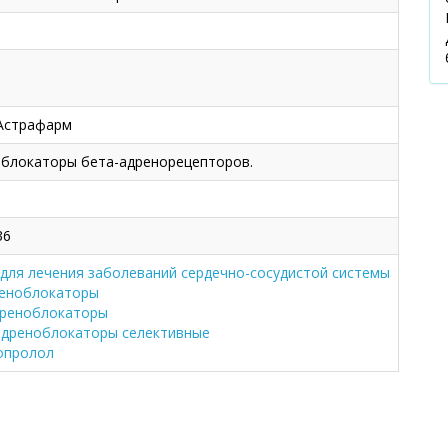
Астрафарм
 блокаторы бета-адренорецепторов.
36
для лечения заболеваний сердечно-сосудистой системы
реноблокаторы
дреноблокаторы
адреноблокаторы селективные
опролол