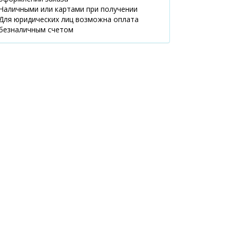
08:00-21:00
Наличными или картами при получении
маршрут
Для юридических лиц возможна оплата
безналичным счетом
Київська обл.,
2 шт.
39.40 ₴
м.Українка,
вул.Юності, 6В
07:00-21:00
маршрут
м.Київ,
1 шт.
39.80 ₴
бул.Кольцова, 9
08:00-21:00
маршрут
Київська обл.,
2 шт.
49.50 ₴
с.Капітанівка,
вул.Соборна, 6
Корпус 1 корп.1,2
08:00-20:00
маршрут
Київська обл.,
3 шт.
39.40 ₴
м.Бровари,