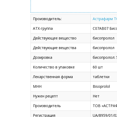
Производитель:
Астрафарм 
АТХ-группа
C07AB07 Бис
Действующее вещество
бисопролол
Действующие вещества
бисопролол
Дозировка
бисопролол: 
Количество в упаковке
60 шт
Лекарственная форма
таблетки
МНН
Bisoprolol
Нужен рецепт
Нет
Производитель
ТОВ «АСТРА
Регистрация
UA/8959/01/0