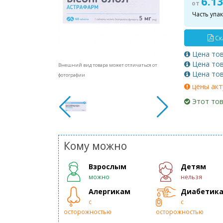
6.1
от
Часть упа
Ск
Цена то
Цена то
Внешний вид товара может отличаться от
Цена то
фотографии
цены акт
Этот тов
Кому можно
Взрослым
Детям
можно
нельзя
Алергикам
Диабетик
с
с
осторожностью
осторожностью