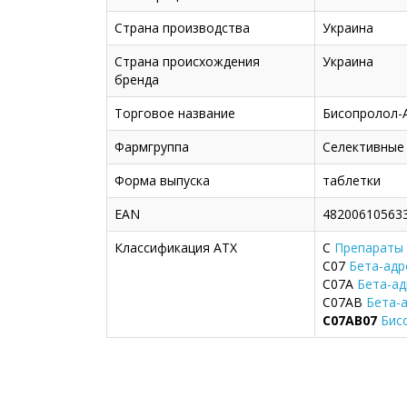
Страна производства
Украина
Страна происхождения
Украина
бренда
Торговое название
Бисопролол-
Фармгруппа
Селективные
Форма выпуска
таблетки
EAN
48200610563
Классификация ATX
C
Препараты 
C07
Бета-ад
C07A
Бета-а
C07AB
Бета-
C07AB07
Бис