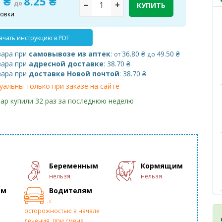
3 ₴
8.25 ₴
до
–
+
КУПИТЬ
ковки
ачать инструкцию в PDF
вара при
самовывозе из аптек
:
36.80 ₴
49.50 ₴
от
до
вара при
адресной доставке
: 38.70 ₴
вара при
доставке Новой почтой
: 38.70 ₴
уальны только при заказе на сайте
ар купили 32 раз за последнюю неделю
Беременным
Кормящим
нельзя
нельзя
ам
Водителям
с
осторожностью в начале
лечения, при смене