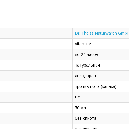
Dr. Theiss Naturwaren Gmb
Vitamine
до 24 часов
натуральная
дезодорант
против пота (запаха)
Нет
50 мл
без спирта
для женщин