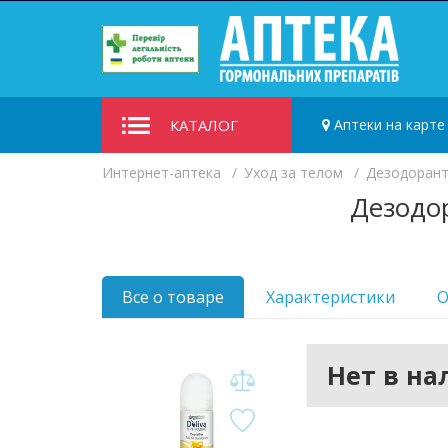
КАТАЛОГ
Аптеки на карте
Интернет-аптека
Уход за телом
Дезодоран
Дезодор
Все о товаре
Характеристики
О
Нет в н