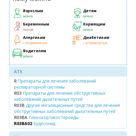
Взрослым
Детям
можно
можно
Беременным
Кормящим
нельзя
можно
Алергикам
Диабетикам
с осторожностью
с осторожностью
Водителям
можно
ATX
R
Препараты для лечения заболеваний
респираторной системы
R03
Препараты для лечения обструктивных
заболеваний дыхательных путей
R03B
Другие ингаляционные средства для лечения
обструктивных заболеваний дыхательных путей
R03BA
Глюкокортикостероиды
R03BA02
Будесонид