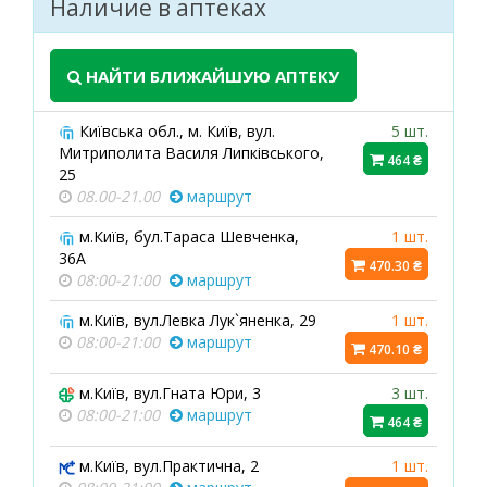
Наличие в аптеках
НАЙТИ БЛИЖАЙШУЮ АПТЕКУ
Київська обл., м. Київ, вул.
5 шт.
Митриполита Василя Липківського,
464 ₴
25
08.00-21.00
маршрут
м.Київ, бул.Тараса Шевченка,
1 шт.
36А
470.30 ₴
08:00-21:00
маршрут
м.Київ, вул.Левка Лук`яненка, 29
1 шт.
08:00-21:00
маршрут
470.10 ₴
м.Київ, вул.Гната Юри, 3
3 шт.
08:00-21:00
маршрут
464 ₴
м.Київ, вул.Практична, 2
1 шт.