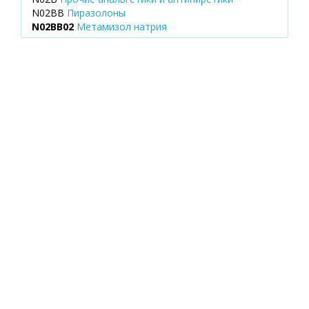
N02BB
Пиразолоны
N02BB02
Метамизол натрия