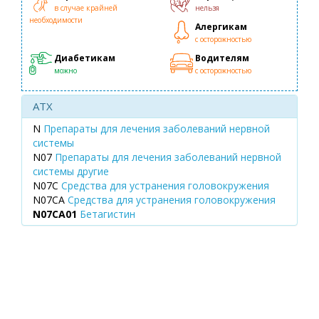
в случае крайней
нельзя
необходимости
Алергикам
с осторожностью
Диабетикам
Водителям
можно
с осторожностью
ATX
N
Препараты для лечения заболеваний нервной
системы
N07
Препараты для лечения заболеваний нервной
системы другие
N07C
Средства для устранения головокружения
N07CA
Средства для устранения головокружения
N07CA01
Бетагистин