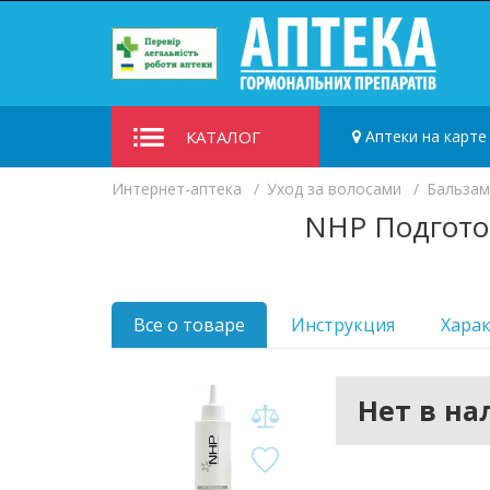
КАТАЛОГ
Аптеки на карте
Интернет-аптека
Уход за волосами
Бальзам
NHP Подготов
Все о товаре
Инструкция
Хара
Нет в н