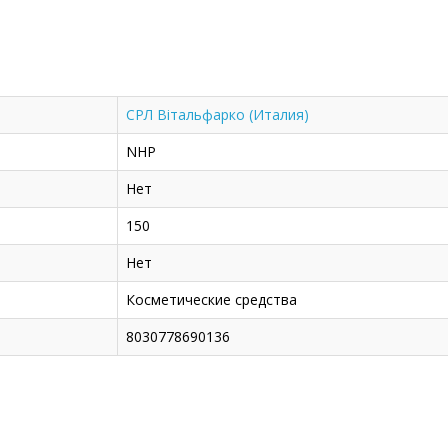
СРЛ Вітальфарко (Италия)
NHP
Нет
150
Нет
Косметические средства
8030778690136