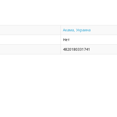
Акама, Украина
Нет
4820180331741