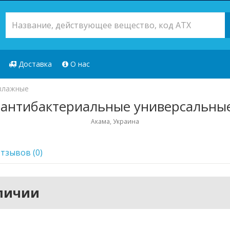
Доставка
О нас
влажные
 антибактериальные универсальны
Акама, Украина
тзывов (0)
аличии