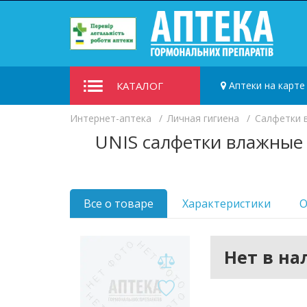
КАТАЛОГ
Аптеки на карте
Интернет-аптека
Личная гигиена
Салфетки 
UNIS салфетки влажные
Все о товаре
Характеристики
О
Нет в н