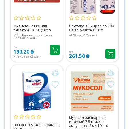
Милистан от кашля
Пектолван Ц сироп по 100
таблетки 20 шт. (10х2)
мл во флаконе 1 шт.
МЭПР Фармасютикалз Приват
АТ "Фармак" (Україна)
Лимитед (Индия)
от
190.20 ₴
от
261.50 ₴
Упаковка (2 шт.)
Мукосол раствор для
инфузий 7.5 мг/мл в
Лазолван макс капсулы по
ампулах по 2 мл 10 шт.
75 мг 10 шт.