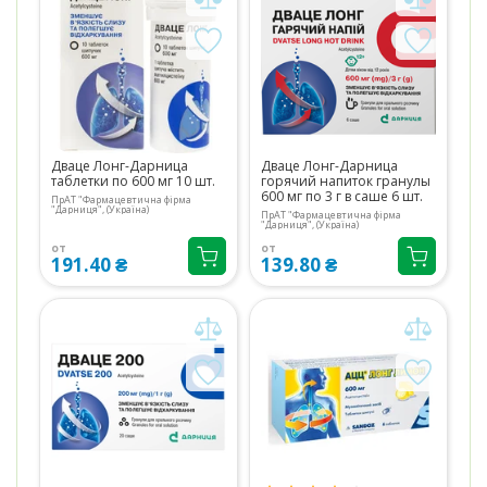
Дваце Лонг-Дарница
Дваце Лонг-Дарница
таблетки по 600 мг 10 шт.
горячий напиток гранулы
600 мг по 3 г в саше 6 шт.
ПрАТ "Фармацевтична фірма
"Дарниця", (Україна)
ПрАТ "Фармацевтична фірма
"Дарниця", (Україна)
от
от
191.40 ₴
139.80 ₴