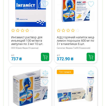
Ингамист раствор для
АЦЦ горячий напиток мед-
инъекций 100 мг/мл в
лимон порошок 600 мг по
ампулах по 3 мл 10 шт.
3 г в пакетиках 6 шт.
ООО Юрия Фарм (Украина)
Салютас Фарма ГмбХ (Германия)
от
от
737 ₴
372.90 ₴
Топ продаж