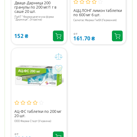
Дваце-Дарница 200
гранулы по 200 мг/1 г в
АЦЦ ЛОНГ лимон таблетки
саше 20 шт.
по 600 мг 6 шт.
ПрАТ "Фармацевтична фірма
"Дарниця", (Україна)
Салютас Фарма ГмбХ (Германия)
от
152 ₴
161.70 ₴
АЦ-ФС таблетки по 200 мг
20 шт.
ООО Фарма Старт (Украина)
от