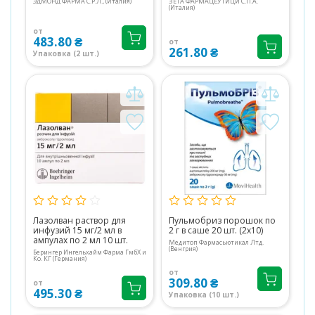
ЭДМОНД ФАРМА С.Р.Л., (Италия)
ЗЕТА ФАРМАЦЕУТИЦИ С.П.А.
(Италия)
от
483.80 ₴
от
261.80 ₴
Упаковка (2 шт.)
Лазолван раствор для
Пульмобриз порошок по
инфузий 15 мг/2 мл в
2 г в саше 20 шт. (2х10)
ампулах по 2 мл 10 шт.
Медитоп Фармасьютикал Лтд.
(Венгрия)
Берингер Ингельхайм Фарма ГмбХ и
Ко. КГ (Германия)
от
309.80 ₴
от
495.30 ₴
Упаковка (10 шт.)