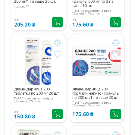
200 мг/1 г в саше 20 шт.
гранулы 600 мг по 3 г в
саше 10 шт.
Фармак, АТ
ПрАТ "Фармацевтична фірма
"Дарниця", (Україна)
от
от
205.20 ₴
175.60 ₴
Дваце-Дарница 200
Дваце-Дарница 200
таблетки по 200 мг 20 шт.
горячий напиток гранулы
по 200 мг/1 г в саше 20 шт.
ПрАТ "Фармацевтична фірма
"Дарниця", (Україна)
ПрАТ "Фармацевтична фірма
"Дарниця", (Україна)
от
175.60 ₴
150.80 ₴