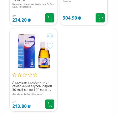
Лекхім
Берингер Ингельхайм Фарма ГмбХ и
Ко. КГ (Германия)
от
304.90 ₴
234.20 ₴
Лазолван с клубнично-
сливочным вкусом сироп
30 мг/5 мл по 100 мл во
флаконе 1 шт.
Дельфарм Реймc (Франция)
от
213.80 ₴