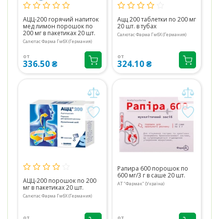
АЦЦ-200 горячий напиток
Ацц 200 таблетки по 200 мг
мед лимон порошок по
20 шт. в тубах
200 мг в пакетиках 20 шт.
Салютас Фарма ГмбХ (Германия)
Салютас Фарма ГмбХ (Германия)
от
от
336.50 ₴
324.10 ₴
Рапира 600 порошок по
600 мг/3 г в саше 20 шт.
АЦЦ-200 порошок по 200
АТ "Фармак" (Україна)
мг в пакетиках 20 шт.
Салютас Фарма ГмбХ (Германия)
от
от