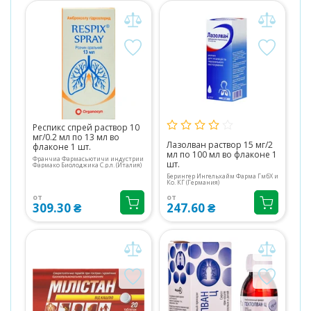
Респикс спрей раствор 10
мг/0.2 мл по 13 мл во
Лазолван раствор 15 мг/2
флаконе 1 шт.
мл по 100 мл во флаконе 1
Франчиа Фармасьютичи индустрии
шт.
Фармако Биолоджика С.р.л. (Италия)
Берингер Ингельхайм Фарма ГмбХ и
Ко. КГ (Германия)
от
от
309.30 ₴
247.60 ₴