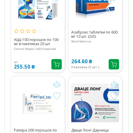
Асиброкс таблетки по 600
мг 10 шт. (2х5)
АЦЦ-100 порошок по 100
World Medicine
мг в пакетиках 20 шт.
Салютас Фарма ГмбХ (Германия)
264.60 ₴
от
255.50 ₴
Упаковка (5 шт.)
Рапира 200 порошок по
Дваце Лонг-Дарница