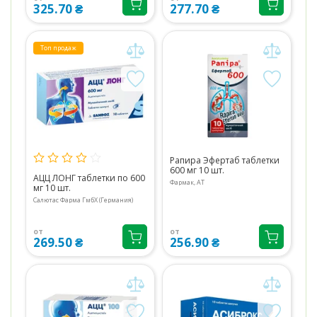
325.70 ₴
277.70 ₴
Топ продаж
Рапира Эфертаб таблетки
600 мг 10 шт.
АЦЦ ЛОНГ таблетки по 600
Фармак, АТ
мг 10 шт.
Салютас Фарма ГмбХ (Германия)
от
от
269.50 ₴
256.90 ₴