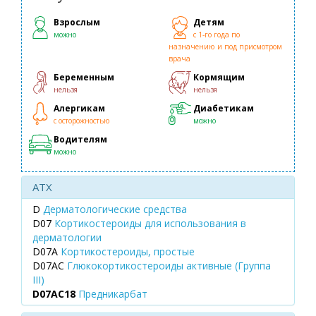
Взрослым
Детям
можно
с 1-го года по
назначению и под присмотром
врача
Беременным
Кормящим
нельзя
нельзя
Алергикам
Диабетикам
с осторожностью
можно
Водителям
можно
ATX
D
Дерматологические средства
D07
Кортикостероиды для использования в
дерматологии
D07A
Кортикостероиды, простые
D07AC
Глюкокортикостероиды активные (Группа
III)
D07AC18
Предникарбат